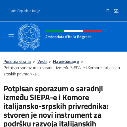
Go to content
IT
SR
Vlada Republike Italije
Header, social and menu of site
Ambasciata d'Italia Belgrado
Il sito ufficiale dell'Ambasciata d'Italia a Be
Početna strana
>
Vesti
>
Из амбасаде
>
Potpisan sporazum o saradnji između SIEPA-e i Komore italijansko-
srpskih privrednika:...
Potpisan sporazum o saradnji
između SIEPA-e i Komore
italijansko-srpskih privrednika:
stvoren je novi instrument za
podršku razvoja italijanskih