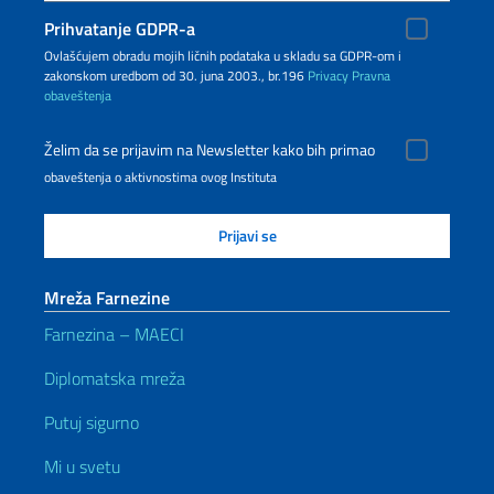
Prihvatanje GDPR-a
Ovlašćujem obradu mojih ličnih podataka u skladu sa GDPR-om i
zakonskom uredbom od 30. juna 2003., br.196
Privacy
Pravna
obaveštenja
Želim da se prijavim na Newsletter kako bih primao
obaveštenja o aktivnostima ovog Instituta
Mreža Farnezine
Farnezina – MAECI
Diplomatska mreža
Putuj sigurno
Mi u svetu