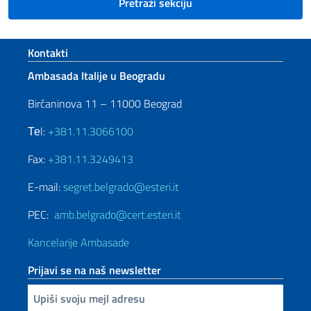
Pretraži sekciju
Footer section
Kontakti
Ambasada Italije u Beogradu
Birčaninova 11 – 11000 Beograd
Теl:
+381.11.3066100
Fax:
+381.11.3249413
E-mail:
segret.belgrado@esteri.it
PEC:
amb.belgrado@cert.esteri.it
Kancelarije Ambasade
Prijavi se na naš newsletter
Upiši vaš imejl