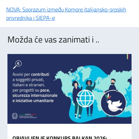
NOVA: Sporazum između Komore italijansko-srpskih
privrednika i SIEPA-e
Možda će vas zanimati i ..
OBJAVLJEN JE KONKURS BALKAN 2026: