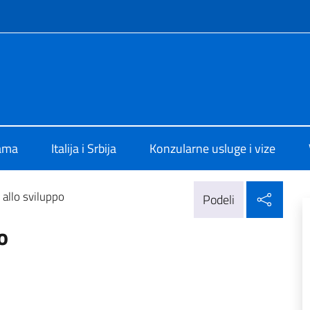
f site
alia a Belgrado
ama
Italija i Srbija
Konzularne usluge i vize
Delj
allo sviluppo
Podeli
o