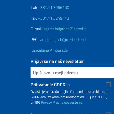
Теl:
+381.11.3066100
Fax:
+381.11.3249413
E-mail:
segret.belgrado@esteri.it
PEC:
amb.belgrado@cert.esteri.it
Kancelarije Ambasade
Prijavi se na naš newsletter
Upiši vaš imejl
Prihvatanje GDPR-a
Ovlašćujem obradu mojih ličnih podataka u skladu sa
GDPR-om i zakonskom uredbom od 30. juna 2003.,
br.196
Privacy
Pravna obaveštenja