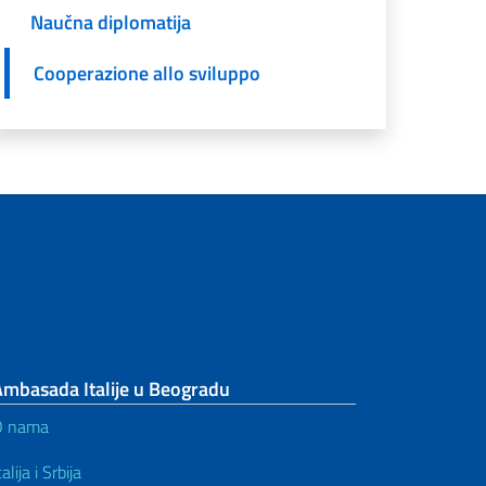
Naučna diplomatija
Cooperazione allo sviluppo
Ambasada Italije u Beogradu
O nama
talija i Srbija