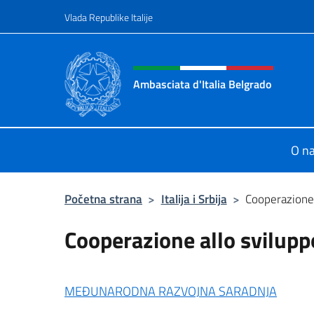
Go to content
Vlada Republike Italije
Header, social and menu o
Ambasciata d'Italia Belgrado
Il sito ufficiale dell'Ambasciata d'It
O n
Početna strana
>
Italija i Srbija
>
Cooperazione 
Cooperazione allo svilupp
MEĐUNARODNA RAZVOJNA SARADNJA