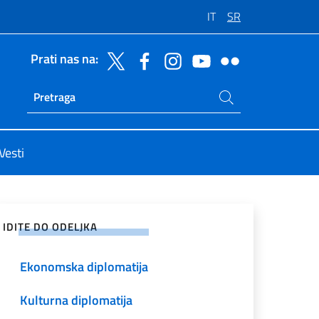
IT
SR
Prati nas na:
Potraži na sajtu
Ricerca sito live
Vesti
enje na društvenim mrežama
IDITE DO ODELJKA
Ekonomska diplomatija
Kulturna diplomatija