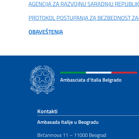
AGENCIJA ZA RAZVOJNU SARADNJU REPUBLIKE 
PROTOKOL POSTUPANJA ZA BEZBEDNOST ZAP
OBAVEŠTENJA
Ambasciata d'Italia Belgrado
Footer section
Kontakti
Ambasada Italije u Beogradu
Birčaninova 11 – 11000 Beograd