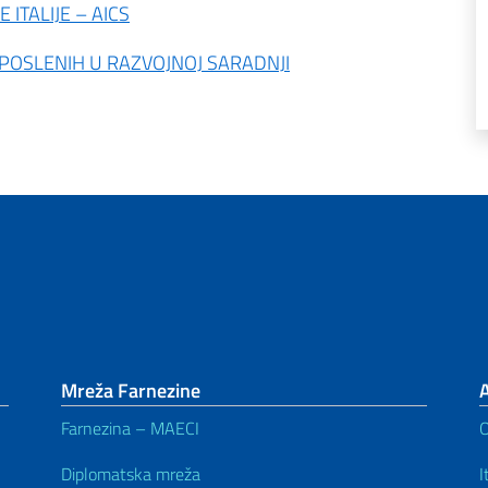
ITALIJE – AICS
OSLENIH U RAZVOJNOJ SARADNJI
Mreža Farnezine
Farnezina – MAECI
Diplomatska mreža
I