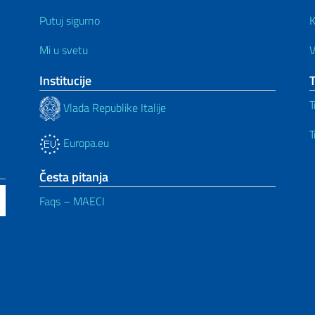
Putuj sigurno
K
Mi u svetu
V
Institucije
T
Vlada Republike Italije
T
Europa.eu
Česta pitanja
Faqs – MAECI