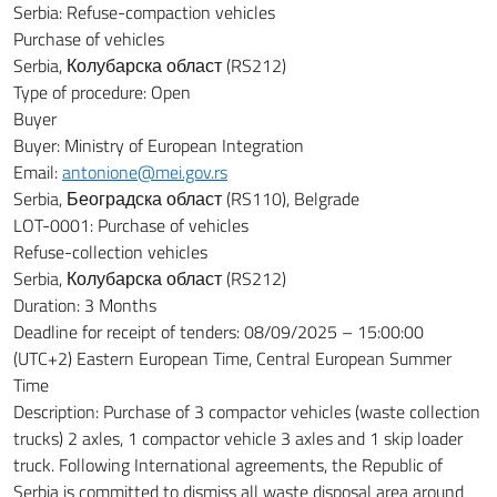
Serbia
:
Refuse-compaction vehicles
Purchase of vehicles
Serbia
,
Колубарска област
(
RS212
)
Type of procedure
:
Open
Buyer
Buyer
:
Ministry of European Integration
Email
:
antonione@mei.gov.rs
Serbia
,
Београдска област
(
RS110
), Belgrade
LOT-0001
:
Purchase of vehicles
Refuse-collection vehicles
Serbia
,
Колубарска област
(
RS212
)
Duration
:
3
Months
Deadline for receipt of tenders
:
08/09/2025
–
15:00:00
(UTC+2) Eastern European Time, Central European Summer
Time
Description
:
Purchase of 3 compactor vehicles (waste collection
trucks) 2 axles, 1 compactor vehicle 3 axles and 1 skip loader
truck. Following International agreements, the Republic of
Serbia is committed to dismiss all waste disposal area around