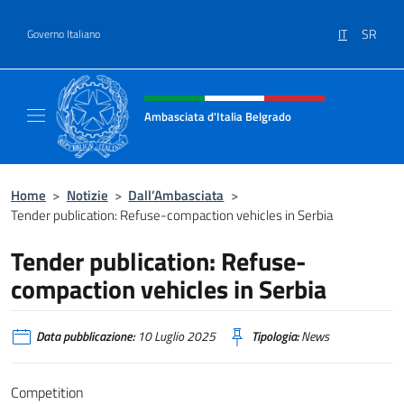
Salta al contenuto
IT
SR
Governo Italiano
Intestazione sito, social e menù
Ambasciata d'Italia Belgrado
Il sito ufficiale dell'Ambasciata d'Italia a Be
Home
>
Notizie
>
Dall’Ambasciata
>
Tender publication: Refuse-compaction vehicles in Serbia
Tender publication: Refuse-
compaction vehicles in Serbia
Data pubblicazione:
10 Luglio 2025
Tipologia:
News
Competition