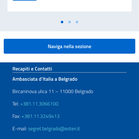
Naviga nella sezione
Sezione footer
Recapiti e Contatti
Ambasciata d’Italia a Belgrado
Bircaninova ulica 11 – 11000 Belgrado
Tel:
+381.11.3066100
Fax:
+381.11.3249413
E-mail:
segret.belgrado@esteri.it