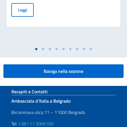
SERBIA – ITALIA. SECONDA EDIZIONE DE “L’ITALIANO PER
Leggi
Naviga nella sezione
Sezione footer
Recapiti e Contatti
Ambasciata d’Italia a Belgrado
Bircaninova ulica 11 – 11000 Belgrado
Tel:
+381.11.3066100