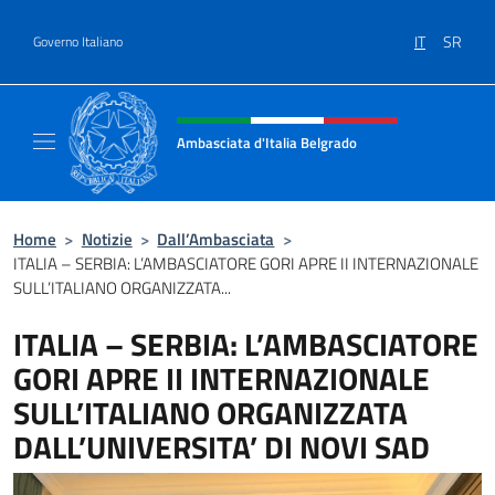
Salta al contenuto
IT
SR
Governo Italiano
Intestazione sito, social e menù
Ambasciata d'Italia Belgrado
Il sito ufficiale dell'Ambasciata d'Italia a Be
Home
>
Notizie
>
Dall’Ambasciata
>
ITALIA – SERBIA: L’AMBASCIATORE GORI APRE II INTERNAZIONALE
SULL’ITALIANO ORGANIZZATA...
ITALIA – SERBIA: L’AMBASCIATORE
GORI APRE II INTERNAZIONALE
SULL’ITALIANO ORGANIZZATA
DALL’UNIVERSITA’ DI NOVI SAD