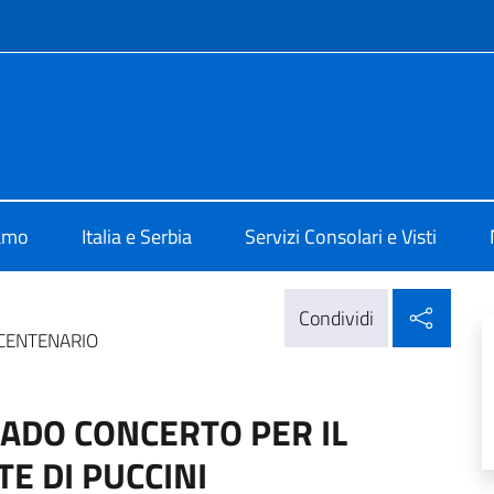
e menù
alia a Belgrado
iamo
Italia e Serbia
Servizi Consolari e Visti
Condi
Condividi
 CENTENARIO
GRADO CONCERTO PER IL
E DI PUCCINI