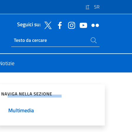
IT
SR
Seguici su:
Cerca nel sito
Ricerca sito live
Notizie
vidi sui Social Network
NAVIGA NELLA SEZIONE
Multimedia