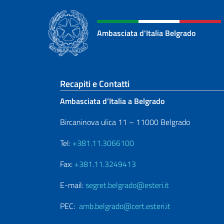
Ambasciata d'Italia Belgrado
Sezione footer
Recapiti e Contatti
Ambasciata d’Italia a Belgrado
Bircaninova ulica 11 – 11000 Belgrado
Tel:
+381.11.3066100
Fax:
+381.11.3249413
E-mail:
segret.belgrado@esteri.it
PEC:
amb.belgrado@cert.esteri.it