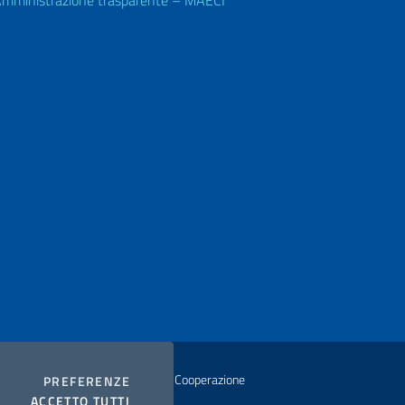
mministrazione trasparente – MAECI
istero degli Affari Esteri e della Cooperazione
COOKIES
PREFERENZE
I COOKIES
ACCETTO TUTTI