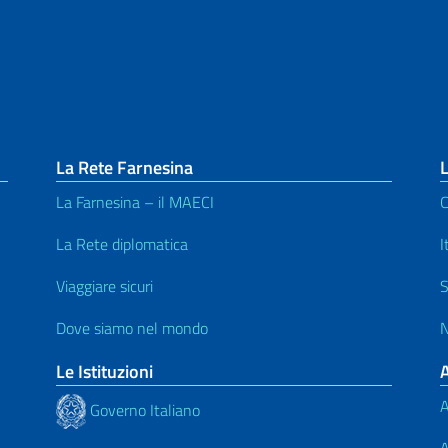
La Rete Farnesina
L
La Farnesina – il MAECI
C
La Rete diplomatica
I
Viaggiare sicuri
S
Dove siamo nel mondo
N
Le Istituzioni
A
Governo Italiano