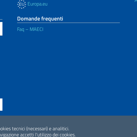
A
Europa.eu
Domande frequenti
Faq – MAECI
okies tecnici (necessari) e analitici.
ne di accessibilità
2026 Copyright Min
gazione accetti l'utilizzo dei cookies.
Internazionale