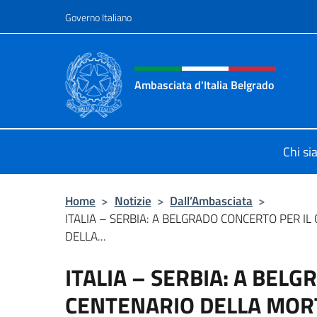
Salta al contenuto
Governo Italiano
Intestazione sito, social 
Ambasciata d'Italia Belgrado
Il sito ufficiale dell'Ambasciata d'It
Chi s
Home
>
Notizie
>
Dall’Ambasciata
>
ITALIA – SERBIA: A BELGRADO CONCERTO PER IL
DELLA...
ITALIA – SERBIA: A BEL
CENTENARIO DELLA MORT