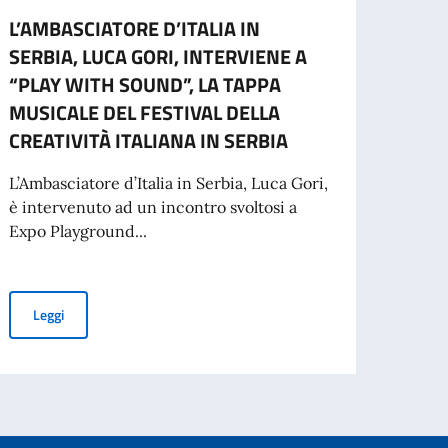
L’AMBASCIATORE D’ITALIA IN
CONT
SERBIA, LUCA GORI, INTERVIENE A
ISTI
“PLAY WITH SOUND”, LA TAPPA
Anche 
MUSICALE DEL FESTIVAL DELLA
serbe
CREATIVITÀ ITALIANA IN SERBIA
Minist
L’Ambasciatore d’Italia in Serbia, Luca Gori,
è intervenuto ad un incontro svoltosi a
Leg
Expo Playground...
RTECIPA ALL’INAUGURAZIONE DELLA MOSTRA “INTERNI ITALIANI” DI MASS
L’AMBASCIATORE D’ITALIA IN SERBIA, LUCA GORI, INTERVIENE 
Leggi