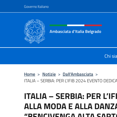
Salta al contenuto
Governo Italiano
Intestazione sito, social 
Ambasciata d'Italia Belgrado
Il sito ufficiale dell'Ambasciata d'It
Chi s
Home
>
Notizie
>
Dall’Ambasciata
>
ITALIA – SERBIA: PER L’IFIB 2024 EVENTO DEDIC
ITALIA – SERBIA: PER L’
ALLA MODA E ALLA DANZA
“BENCIVENGA ALTA SART