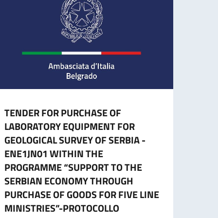
TENDER FOR PURCHASE OF
CESS
LABORATORY EQUIPMENT FOR
CART
GEOLOGICAL SURVEY OF SERBIA -
L’ES
ENE1JN01 WITHIN THE
A part
PROGRAMME “SUPPORT TO THE
cartac
SERBIAN ECONOMY THROUGH
PURCHASE OF GOODS FOR FIVE LINE
MINISTRIES”-PROTOCOLLO
Leg