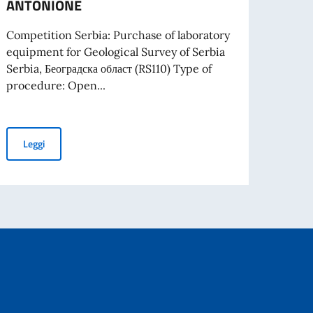
ANTONIONE
 PROGETTI PROMOSSI DA ENTI DEL SETTORE PRIVATO
Competition Serbia: Purchase of laboratory
equipment for Geological Survey of Serbia
Serbia, Београдска област (RS110) Type of
procedure: Open...
SIDENTE DEL CONSIGLIO DEI MINISTRI E MINISTRO DEGLI AFFARI ESTE
TENDER FOR PURCHASE OF LABORATORY EQUIPMENT FOR GEO
Leggi