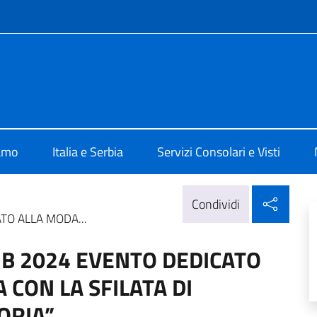
e menù
alia a Belgrado
iamo
Italia e Serbia
Servizi Consolari e Visti
Condi
Condividi
ATO ALLA MODA...
IFIB 2024 EVENTO DEDICATO
 CON LA SFILATA DI
ORIA”