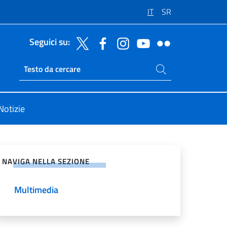
IT
SR
Seguici su:
Cerca nel sito
Ricerca sito live
Notizie
vidi sui Social Network
NAVIGA NELLA SEZIONE
Multimedia