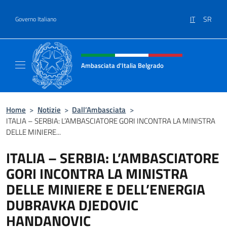
Salta al contenuto
IT
SR
Governo Italiano
Intestazione sito, social e menù
Ambasciata d'Italia Belgrado
Il sito ufficiale dell'Ambasciata d'Italia a Be
Home
>
Notizie
>
Dall’Ambasciata
>
ITALIA – SERBIA: L’AMBASCIATORE GORI INCONTRA LA MINISTRA
DELLE MINIERE...
ITALIA – SERBIA: L’AMBASCIATORE
GORI INCONTRA LA MINISTRA
DELLE MINIERE E DELL’ENERGIA
DUBRAVKA DJEDOVIC
HANDANOVIC