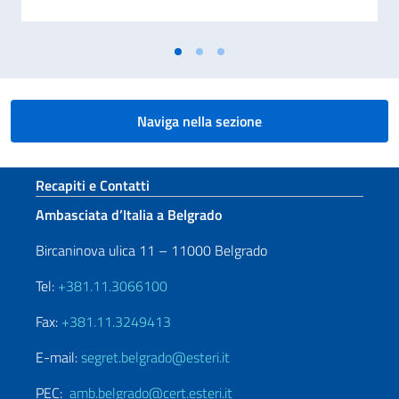
Naviga nella sezione
Sezione footer
Recapiti e Contatti
Ambasciata d’Italia a Belgrado
Bircaninova ulica 11 – 11000 Belgrado
Tel:
+381.11.3066100
Fax:
+381.11.3249413
E-mail:
segret.belgrado@esteri.it
PEC:
amb.belgrado@cert.esteri.it