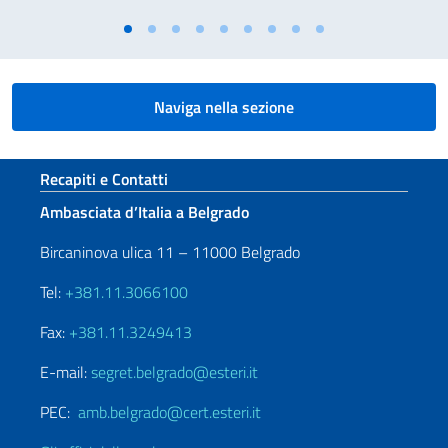
Naviga nella sezione
Sezione footer
Recapiti e Contatti
Ambasciata d’Italia a Belgrado
Bircaninova ulica 11 – 11000 Belgrado
Tel:
+381.11.3066100
Fax:
+381.11.3249413
E-mail:
segret.belgrado@esteri.it
PEC:
amb.belgrado@cert.esteri.it