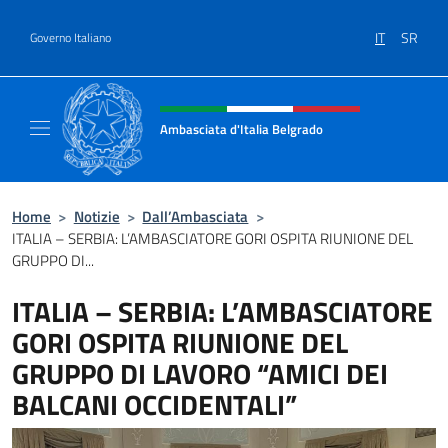
Salta al contenuto
IT
SR
Governo Italiano
Intestazione sito, social e menù
Ambasciata d'Italia Belgrado
Il sito ufficiale dell'Ambasciata d'Italia a Be
Home
>
Notizie
>
Dall’Ambasciata
>
ITALIA – SERBIA: L’AMBASCIATORE GORI OSPITA RIUNIONE DEL
GRUPPO DI...
ITALIA – SERBIA: L’AMBASCIATORE
GORI OSPITA RIUNIONE DEL
GRUPPO DI LAVORO “AMICI DEI
BALCANI OCCIDENTALI”