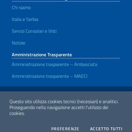
Chi siamo
Italia e Serbia
Servizi Consolari e Visti
Notizie
Amministrazione Trasparente
Amministrazione trasparente – Ambasciata
Amministrazione trasparente – MAECI
Link Utili
Note legali
Privacy e cookie policy
Dichiarazione di accessibilità
Questo sito utilizza cookies tecnici (necessari) e analitici.
Proseguendo nella navigazione accetti l'utilizzo dei
cookies.
2026 Copyright Ministero degli Affari Esteri e della Cooperazione
Internazionale
COOKIES
I CO
PREFERENZE
ACCETTO TUTTI