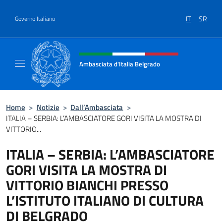
Salta al contenuto
IT
SR
Governo Italiano
Intestazione sito, social e menù
Ambasciata d'Italia Belgrado
Il sito ufficiale dell'Ambasciata d'Italia a Be
Home
>
Notizie
>
Dall’Ambasciata
>
ITALIA – SERBIA: L’AMBASCIATORE GORI VISITA LA MOSTRA DI
VITTORIO...
ITALIA – SERBIA: L’AMBASCIATORE
GORI VISITA LA MOSTRA DI
VITTORIO BIANCHI PRESSO
L’ISTITUTO ITALIANO DI CULTURA
DI BELGRADO