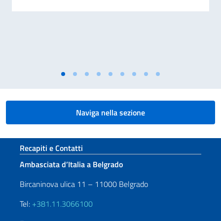
Naviga nella sezione
Sezione footer
Recapiti e Contatti
Ambasciata d’Italia a Belgrado
Bircaninova ulica 11 – 11000 Belgrado
Tel:
+381.11.3066100