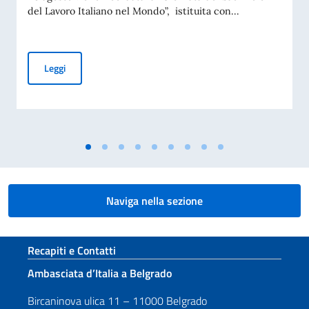
del Lavoro Italiano nel Mondo”, istituita con...
COMMEMORAZIONE DEL 70. ANNIVERSARIO DEL DISASTRO 
Leggi
Naviga nella sezione
Sezione footer
Recapiti e Contatti
Ambasciata d’Italia a Belgrado
Bircaninova ulica 11 – 11000 Belgrado