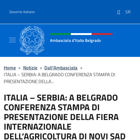
Salta al contenuto
IT
SR
Governo Italiano
Intestazione sito, social e menù
Ambasciata d'Italia Belgrado
Il sito ufficiale dell'Ambasciata d'Italia a Be
Home
>
Notizie
>
Dall’Ambasciata
>
ITALIA – SERBIA: A BELGRADO CONFERENZA STAMPA DI
PRESENTAZIONE DELLA...
ITALIA – SERBIA: A BELGRADO
CONFERENZA STAMPA DI
PRESENTAZIONE DELLA FIERA
INTERNAZIONALE
DELL’AGRICOLTURA DI NOVI SAD