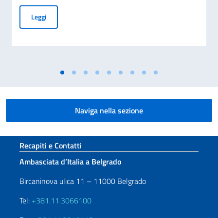
COMMEMORAZIONE DEL 70. ANNIVERSARIO DEL DISASTRO 
Leggi
Naviga nella sezione
Sezione footer
Recapiti e Contatti
Ambasciata d’Italia a Belgrado
Bircaninova ulica 11 – 11000 Belgrado
Tel:
+381.11.3066100