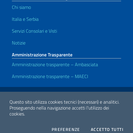
Chi siamo
Italia e Serbia
Servizi Consolari e Visti
Notizie
Amministrazione Trasparente
Amministrazione trasparente – Ambasciata
Amministrazione trasparente – MAECI
Link Utili
Note legali
Privacy e cookie policy
Dichiarazione di accessibilità
Questo sito utilizza cookies tecnici (necessari) e analitici.
Proseguendo nella navigazione accetti l'utilizzo dei
cookies.
2026 Copyright Ministero degli Affari Esteri e della Cooperazione
Internazionale
COOKIES
I CO
PREFERENZE
ACCETTO TUTTI