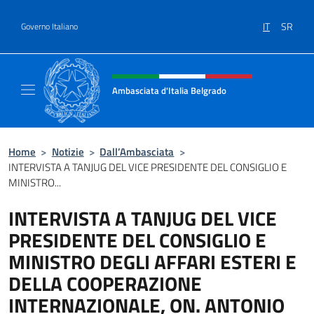
Salta al contenuto
IT
SR
Governo Italiano
Intestazione sito, social e menù
Ambasciata d'Italia Belgrado
Il sito ufficiale dell'Ambasciata d'Italia a Be
Home
>
Notizie
>
Dall’Ambasciata
>
INTERVISTA A TANJUG DEL VICE PRESIDENTE DEL CONSIGLIO E
MINISTRO...
INTERVISTA A TANJUG DEL VICE
PRESIDENTE DEL CONSIGLIO E
MINISTRO DEGLI AFFARI ESTERI E
DELLA COOPERAZIONE
INTERNAZIONALE, ON. ANTONIO