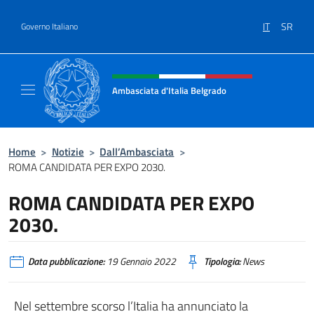
Salta al contenuto
IT
SR
Governo Italiano
Intestazione sito, social e menù
Ambasciata d'Italia Belgrado
Il sito ufficiale dell'Ambasciata d'Italia a Be
Home
>
Notizie
>
Dall’Ambasciata
>
ROMA CANDIDATA PER EXPO 2030.
ROMA CANDIDATA PER EXPO
2030.
Data pubblicazione:
19 Gennaio 2022
Tipologia:
News
Nel settembre scorso l’Italia ha annunciato la