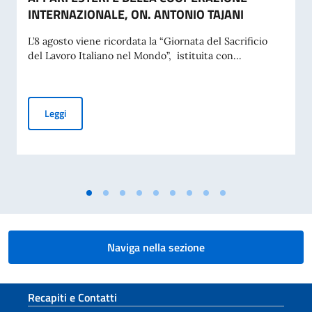
INTERNAZIONALE, ON. ANTONIO TAJANI
L’8 agosto viene ricordata la “Giornata del Sacrificio
del Lavoro Italiano nel Mondo”, istituita con...
COMMEMORAZIONE DEL 70. ANNIVERSARIO DEL DISASTRO 
Leggi
Naviga nella sezione
Sezione footer
Recapiti e Contatti