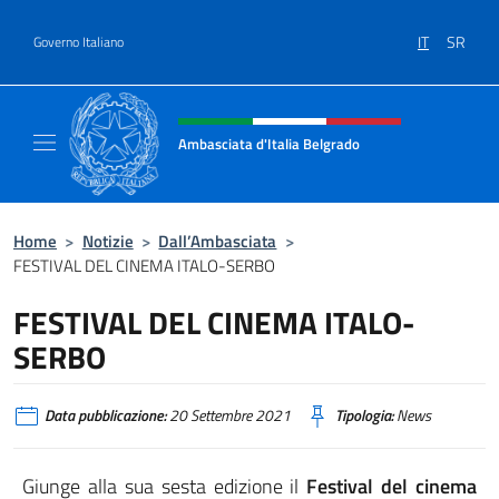
Salta al contenuto
IT
SR
Governo Italiano
Intestazione sito, social e menù
Ambasciata d'Italia Belgrado
Il sito ufficiale dell'Ambasciata d'Italia a Be
Home
>
Notizie
>
Dall’Ambasciata
>
FESTIVAL DEL CINEMA ITALO-SERBO
FESTIVAL DEL CINEMA ITALO-
SERBO
Data pubblicazione:
20 Settembre 2021
Tipologia:
News
Giunge alla sua sesta edizione il
Festival del cinema