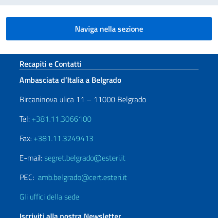
Naviga nella sezione
Sezione footer
Recapiti e Contatti
Ambasciata d’Italia a Belgrado
Bircaninova ulica 11 – 11000 Belgrado
Tel:
+381.11.3066100
Fax:
+381.11.3249413
E-mail:
segret.belgrado@esteri.it
PEC:
amb.belgrado@cert.esteri.it
Gli uffici della sede
Iscriviti alla nostra Newsletter