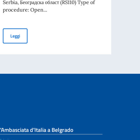
Serbia, Београдска област (RS110) Type of
procedure: Open...
SIDENTE DEL CONSIGLIO DEI MINISTRI E MINISTRO DEGLI AFFARI ESTE
TENDER FOR PURCHASE OF LABORATORY EQUIPMENT FOR GEO
Leggi
’Ambasciata d’Italia a Belgrado