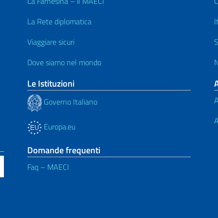
La Farnesina – il MAECI
C
La Rete diplomatica
I
Viaggiare sicuri
S
Dove siamo nel mondo
N
Le Istituzioni
A
Governo Italiano
A
Europa.eu
Domande frequenti
Faq – MAECI