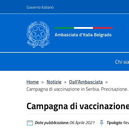
Salta al contenuto
Governo Italiano
Intestazione sito, social 
Ambasciata d'Italia Belgrado
Il sito ufficiale dell'Ambasciata d'It
Chi s
Home
>
Notizie
>
Dall’Ambasciata
>
Campagna di vaccinazione in Serbia. Precisazione.
Campagna di vaccinazione 
Data pubblicazione:
06 Aprile 2021
Tipologia:
Ne