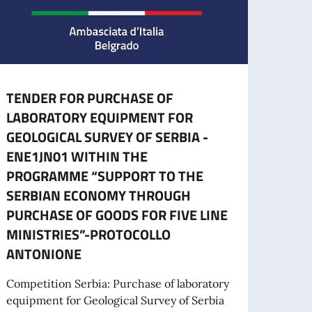
TENDER FOR PURCHASE OF
CESS
LABORATORY EQUIPMENT FOR
CART
GEOLOGICAL SURVEY OF SERBIA -
L’ES
ENE1JN01 WITHIN THE
A part
PROGRAMME “SUPPORT TO THE
cartac
SERBIAN ECONOMY THROUGH
PURCHASE OF GOODS FOR FIVE LINE
MINISTRIES”-PROTOCOLLO
Leg
ANTONIONE
 PROGETTI PROMOSSI DA ENTI DEL SETTORE PRIVATO
Competition Serbia: Purchase of laboratory
equipment for Geological Survey of Serbia