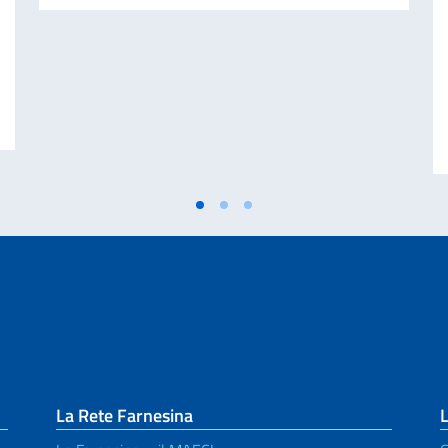
 DISASTRO DI MARCINELLE. MESSAGGIO AI CONNAZIONALI DEL VICE PRE
La Rete Farnesina
L