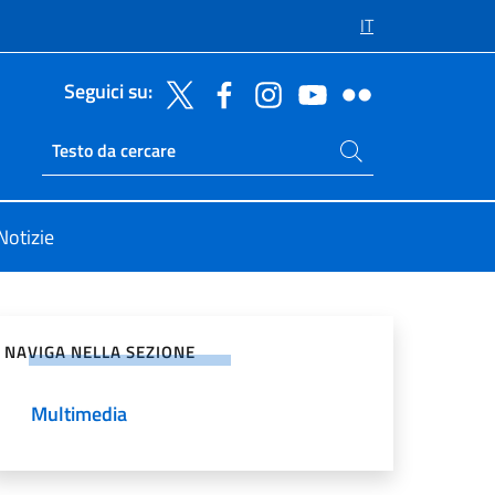
IT
Seguici su:
Cerca nel sito
Ricerca sito live
Notizie
vidi sui Social Network
NAVIGA NELLA SEZIONE
Multimedia