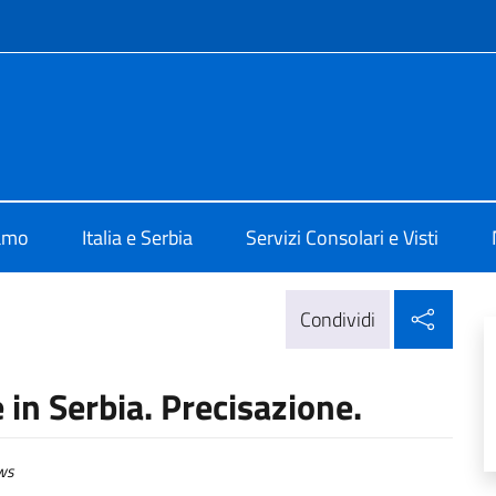
e menù
alia a Belgrado
iamo
Italia e Serbia
Servizi Consolari e Visti
Condi
Condividi
in Serbia. Precisazione.
ws