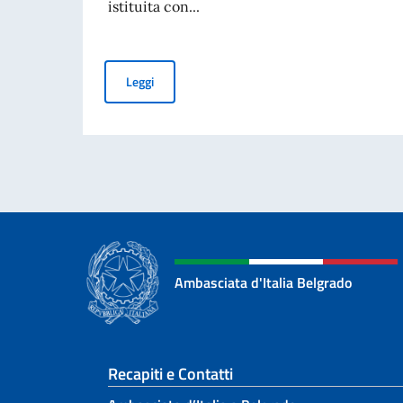
istituita con...
COMMEMORAZIONE DEL 70. ANNIVERSARIO DEL
Leggi
Ambasciata d'Italia Belgrado
Sezione footer
Recapiti e Contatti