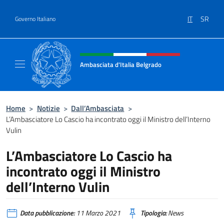
Salta al contenuto
IT
SR
Governo Italiano
Intestazione sito, social e menù
Ambasciata d'Italia Belgrado
Il sito ufficiale dell'Ambasciata d'Italia a Be
Home
>
Notizie
>
Dall’Ambasciata
>
L’Ambasciatore Lo Cascio ha incontrato oggi il Ministro dell’Interno
Vulin
L’Ambasciatore Lo Cascio ha
incontrato oggi il Ministro
dell’Interno Vulin
Data pubblicazione:
11 Marzo 2021
Tipologia:
News