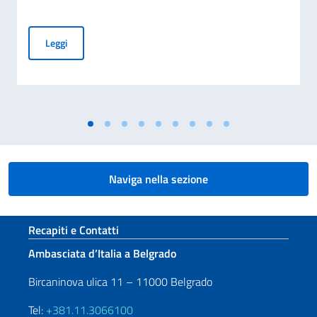
COMMEMORAZIONE DEL 70. ANNIVERSARIO DEL DISASTRO 
Leggi
Naviga nella sezione
Sezione footer
Recapiti e Contatti
Ambasciata d’Italia a Belgrado
Bircaninova ulica 11 – 11000 Belgrado
Tel:
+381.11.3066100