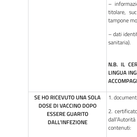
– informazi
titolare, s
tampone mole
– dati identif
sanitaria).
N.B. IL C
LINGUA ING
ACCOMPAGN
SE HO RICEVUTO UNA SOLA
1. documento
DOSE DI VACCINO DOPO
2. certifica
ESSERE GUARITO
dall’Autori
DALL’INFEZIONE
contenuti: