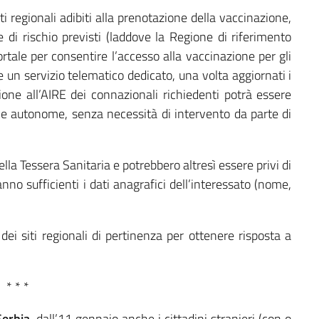
ti regionali adibiti alla prenotazione della vaccinazione,
 e di rischio previsti (laddove la Regione di riferimento
rtale per consentire l’accesso alla vaccinazione per gli
e un servizio telematico dedicato, una volta aggiornati i
rizione all’AIRE dei connazionali richiedenti potrà essere
ce autonome, senza necessità di intervento da parte di
ella Tessera Sanitaria e potrebbero altresì essere privi di
nno sufficienti i dati anagrafici dell’interessato (nome,
 dei siti regionali di pertinenza per ottenere risposta a
* * *
Serbia
, dall’11 gennaio anche i cittadini stranieri (con o