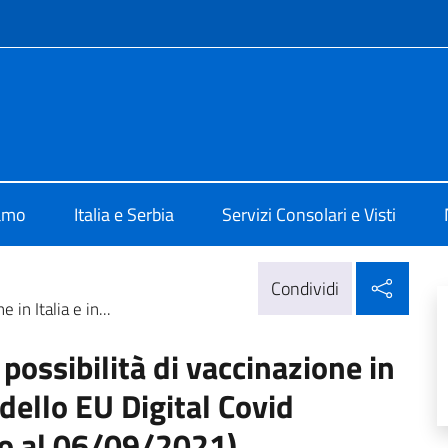
e menù
alia a Belgrado
iamo
Italia e Serbia
Servizi Consolari e Visti
Condi
Condividi
 in Italia e in...
 possibilità di vaccinazione in
o dello EU Digital Covid
to al 06/09/2021)