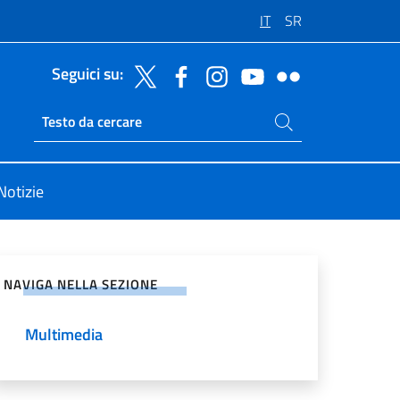
IT
SR
Seguici su:
Cerca nel sito
Ricerca sito live
Notizie
vidi sui Social Network
NAVIGA NELLA SEZIONE
Multimedia