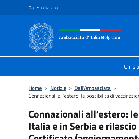
Salta al contenuto
Governo Italiano
Intestazione sito, social 
Ambasciata d'Italia Belgrado
Il sito ufficiale dell'Ambasciata d'It
Chi s
Home
>
Notizie
>
Dall’Ambasciata
>
Connazionali all’estero: le possibilità di vaccinazione
Connazionali all’estero: le
Italia e in Serbia e rilasci
Certificate (aggiornamen