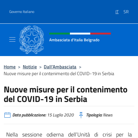
Salta al contenuto
IT
SR
Governo Italiano
Intestazione sito, social e menù
Ambasciata d'Italia Belgrado
Il sito ufficiale dell'Ambasciata d'Italia a Be
Home
>
Notizie
>
Dall’Ambasciata
>
Nuove misure per il contenimento del COVID-19 in Serbia
Nuove misure per il contenimento
del COVID-19 in Serbia
Data pubblicazione:
15 Luglio 2020
Tipologia:
News
Nella sessione odierna dell’Unità di crisi per la