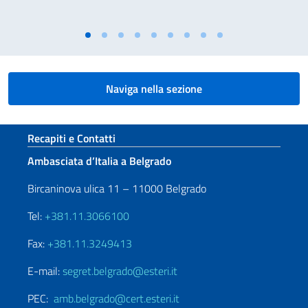
Naviga nella sezione
Sezione footer
Recapiti e Contatti
Ambasciata d’Italia a Belgrado
Bircaninova ulica 11 – 11000 Belgrado
Tel:
+381.11.3066100
Fax:
+381.11.3249413
E-mail:
segret.belgrado@esteri.it
PEC:
amb.belgrado@cert.esteri.it