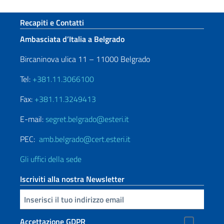
Sezione footer
Recapiti e Contatti
Ambasciata d’Italia a Belgrado
Bircaninova ulica 11 – 11000 Belgrado
Tel:
+381.11.3066100
Fax:
+381.11.3249413
E-mail:
segret.belgrado@esteri.it
PEC:
amb.belgrado@cert.esteri.it
Gli uffici della sede
Iscriviti alla nostra Newsletter
Inserisci la tua email
Accettazione GDPR