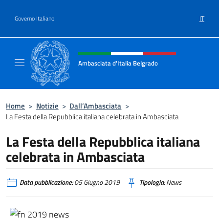
Salta al contenuto
IT
Governo Italiano
Intestazione sito, social e menù
Ambasciata d'Italia Belgrado
Il sito ufficiale dell'Ambasciata d'Italia a Be
Home
>
Notizie
>
Dall’Ambasciata
>
La Festa della Repubblica italiana celebrata in Ambasciata
La Festa della Repubblica italiana
celebrata in Ambasciata
Data pubblicazione:
05 Giugno 2019
Tipologia:
News