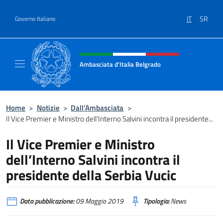
Salta al contenuto
IT
SR
Governo Italiano
Intestazione sito, social e menù
Ambasciata d'Italia Belgrado
Il sito ufficiale dell'Ambasciata d'Italia a Be
Home
>
Notizie
>
Dall’Ambasciata
>
Il Vice Premier e Ministro dell’Interno Salvini incontra il presidente...
Il Vice Premier e Ministro
dell’Interno Salvini incontra il
presidente della Serbia Vucic
Data pubblicazione:
09 Maggio 2019
Tipologia:
News