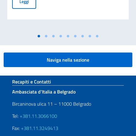
COMMEMORAZIONE DEL 70. ANNIVERSARIO DEL DISASTRO 
Leggi
Naviga nella sezione
Sezione footer
Recapiti e Contatti
Ambasciata d’Italia a Belgrado
Bircaninova ulica 11 – 11000 Belgrado
Tel:
+381.11.3066100
Fax:
+381.11.3249413