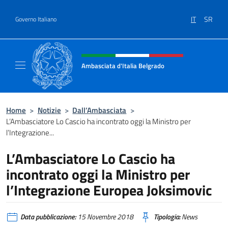
Salta al contenuto
IT
SR
Governo Italiano
Intestazione sito, social e menù
Ambasciata d'Italia Belgrado
Il sito ufficiale dell'Ambasciata d'Italia a Be
Home
>
Notizie
>
Dall’Ambasciata
>
L’Ambasciatore Lo Cascio ha incontrato oggi la Ministro per
l’Integrazione...
L’Ambasciatore Lo Cascio ha
incontrato oggi la Ministro per
l’Integrazione Europea Joksimovic
Data pubblicazione:
15 Novembre 2018
Tipologia:
News