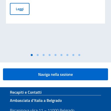
PUBBLICAZIONE BANDO BALCANI 2026: CONTRIBUTI A PR
Leggi
Naviga nella sezione
Sezione footer
Recapiti e Contatti
Ambasciata d’Italia a Belgrado
Bircaninova ulica 11 – 11000 Belgrado