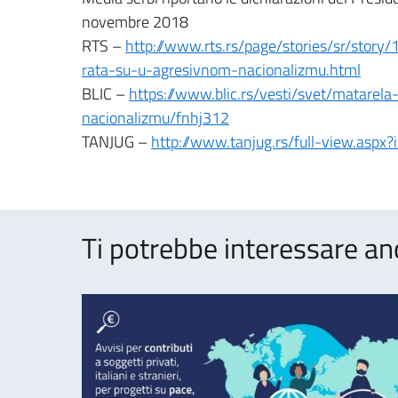
novembre 2018
RTS –
http://www.rts.rs/page/stories/sr/stor
rata-su-u-agresivnom-nacionalizmu.html
BLIC –
https://www.blic.rs/vesti/svet/matarel
nacionalizmu/fnhj312
TANJUG –
http://www.tanjug.rs/full-view.aspx
Ti potrebbe interessare an