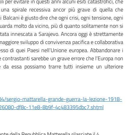
i per evitare in questi anni alcuni esiti catastrofici, che
 una spirale recessiva ancor più grave di quella che
alcani è giusto dire che ogni crisi, ogni tensione, ogni
iguarda molto da vicino, più di quanto solitamente non si
 stata innescata a Sarajevo. Ancora oggi è strettamente
maggiore sviluppo di convivenza pacifica e collaborativa
gresso di quei Paesi nell’Unione europea. Abbandonare i
 e contrastanti sarebbe un grave errore che l’Europa non
 da essa possiamo trarre tutti insieme un ulteriore
04/sergio-mattarella-grande-guerra-la-lezione-1918-
d26080-df8c-11e8-8b9f-4c483395dbc7.shtml
nte della Repubblica Matterella rilasciate il 4