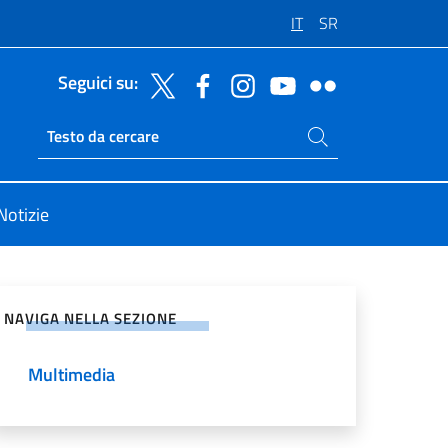
IT
SR
Seguici su:
Cerca nel sito
Ricerca sito live
Notizie
vidi sui Social Network
NAVIGA NELLA SEZIONE
Multimedia