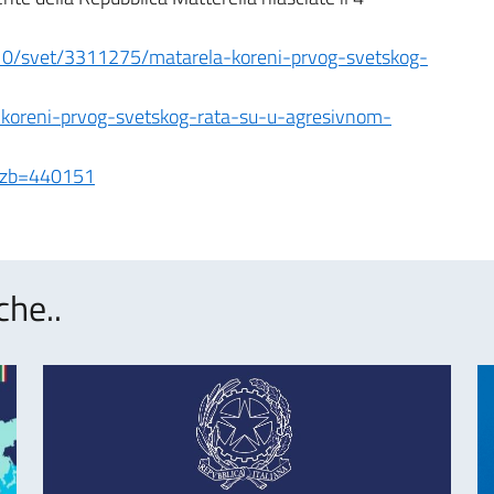
y/10/svet/3311275/matarela-koreni-prvog-svetskog-
a-koreni-prvog-svetskog-rata-su-u-agresivnom-
?izb=440151
che..