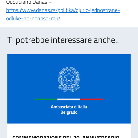
Quotidiano Danas –
https://www.danas.rs/politika/djuric-jednostrane-
odluke-ne-donose-mir/
Ti potrebbe interessare anche..
COMMEMORAZIONE DEL 70. ANNIVERSARIO