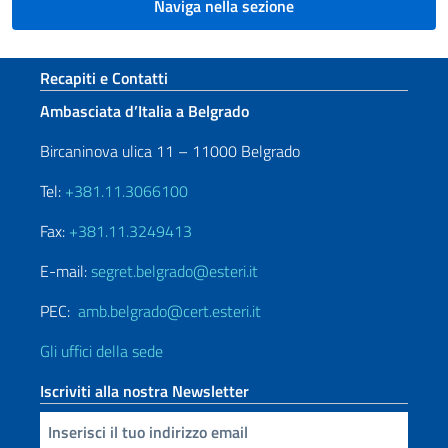
Naviga nella sezione
Sezione footer
Recapiti e Contatti
Ambasciata d’Italia a Belgrado
Bircaninova ulica 11 – 11000 Belgrado
Tel:
+381.11.3066100
Fax:
+381.11.3249413
E-mail:
segret.belgrado@esteri.it
PEC:
amb.belgrado@cert.esteri.it
Gli uffici della sede
Iscriviti alla nostra Newsletter
Inserisci la tua email