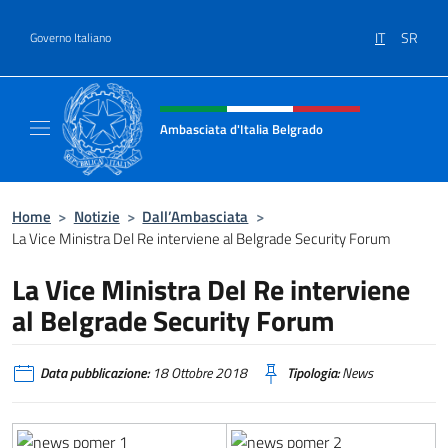
Salta al contenuto
IT
SR
Governo Italiano
Intestazione sito, social e menù
Ambasciata d'Italia Belgrado
Il sito ufficiale dell'Ambasciata d'Italia a Be
Home
>
Notizie
>
Dall’Ambasciata
>
La Vice Ministra Del Re interviene al Belgrade Security Forum
La Vice Ministra Del Re interviene
al Belgrade Security Forum
Data pubblicazione:
18 Ottobre 2018
Tipologia:
News