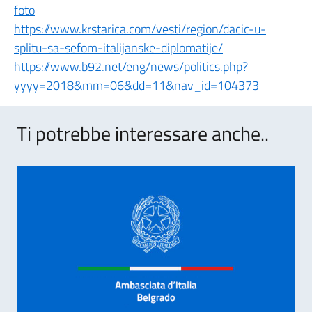
foto
https://www.krstarica.com/vesti/region/dacic-u-
splitu-sa-sefom-italijanske-diplomatije/
https://www.b92.net/eng/news/politics.php?
yyyy=2018&mm=06&dd=11&nav_id=104373
Ti potrebbe interessare anche..