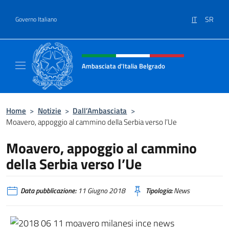
Salta al contenuto
IT
SR
Governo Italiano
Intestazione sito, social e menù
Ambasciata d'Italia Belgrado
Il sito ufficiale dell'Ambasciata d'Italia a Be
Home
>
Notizie
>
Dall’Ambasciata
>
Moavero, appoggio al cammino della Serbia verso l’Ue
Moavero, appoggio al cammino
della Serbia verso l’Ue
Data pubblicazione:
11 Giugno 2018
Tipologia:
News