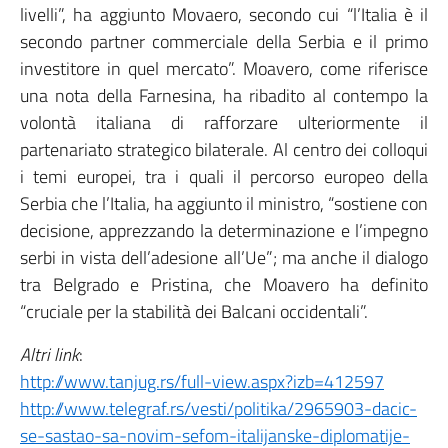
livelli”, ha aggiunto Movaero, secondo cui “l’Italia è il
secondo partner commerciale della Serbia e il primo
investitore in quel mercato”. Moavero, come riferisce
una nota della Farnesina, ha ribadito al contempo la
volontà italiana di rafforzare ulteriormente il
partenariato strategico bilaterale. Al centro dei colloqui
i temi europei, tra i quali il percorso europeo della
Serbia che l’Italia, ha aggiunto il ministro, “sostiene con
decisione, apprezzando la determinazione e l’impegno
serbi in vista dell’adesione all’Ue”; ma anche il dialogo
tra Belgrado e Pristina, che Moavero ha definito
“cruciale per la stabilità dei Balcani occidentali”.
Altri link
:
http://www.tanjug.rs/full-view.aspx?izb=412597
http://www.telegraf.rs/vesti/politika/2965903-dacic-
se-sastao-sa-novim-sefom-italijanske-diplomatije-