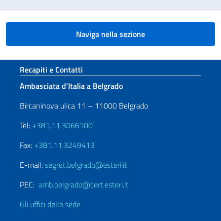
Naviga nella sezione
Sezione footer
Recapiti e Contatti
Ambasciata d’Italia a Belgrado
Bircaninova ulica 11 – 11000 Belgrado
Tel:
+381.11.3066100
Fax:
+381.11.3249413
E-mail:
segret.belgrado@esteri.it
PEC:
amb.belgrado@cert.esteri.it
Gli uffici della sede