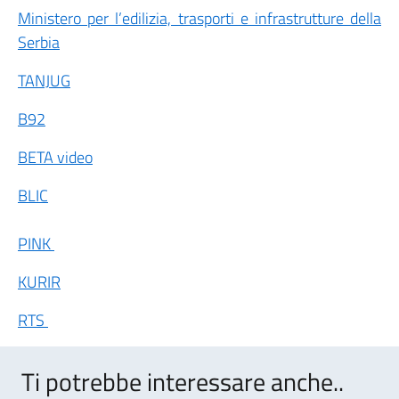
Ministero per l’edilizia, trasporti e infrastrutture della
Serbia
TANJUG
B92
BETA video
BLIC
PINK
KURIR
RTS
Ti potrebbe interessare anche..