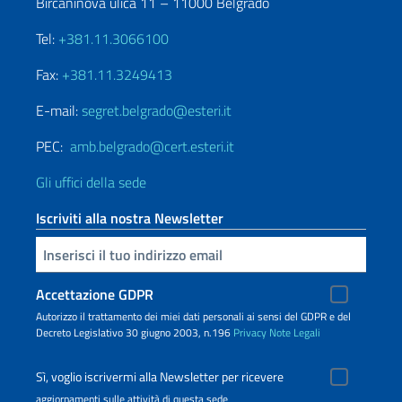
Bircaninova ulica 11 – 11000 Belgrado
Tel:
+381.11.3066100
Fax:
+381.11.3249413
E-mail:
segret.belgrado@esteri.it
PEC:
amb.belgrado@cert.esteri.it
Gli uffici della sede
Iscriviti alla nostra Newsletter
Inserisci la tua email
Accettazione GDPR
Autorizzo il trattamento dei miei dati personali ai sensi del GDPR e del
Decreto Legislativo 30 giugno 2003, n.196
Privacy
Note Legali
Sì, voglio iscrivermi alla Newsletter per ricevere
aggiornamenti sulle attività di questa sede