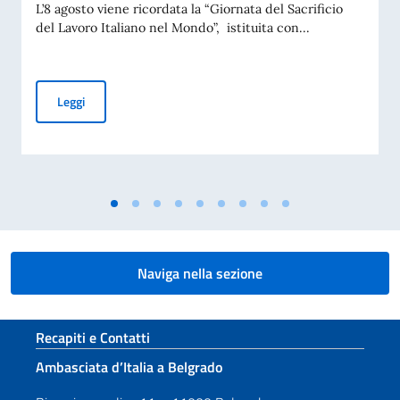
L’8 agosto viene ricordata la “Giornata del Sacrificio
del Lavoro Italiano nel Mondo”, istituita con...
COMMEMORAZIONE DEL 70. ANNIVERSARIO DEL DISASTRO 
Leggi
Naviga nella sezione
Sezione footer
Recapiti e Contatti
Ambasciata d’Italia a Belgrado