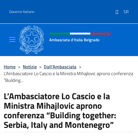
Salta al contenuto
IT
SR
Governo Italiano
Intestazione sito, social e menù
Ambasciata d'Italia Belgrado
Il sito ufficiale dell'Ambasciata d'Italia a Be
Home
>
Notizie
>
Dall’Ambasciata
>
L’Ambasciatore Lo Cascio e la Ministra Mihajlovic aprono conferenza
“Building...
L’Ambasciatore Lo Cascio e la
Ministra Mihajlovic aprono
conferenza “Building together:
Serbia, Italy and Montenegro”