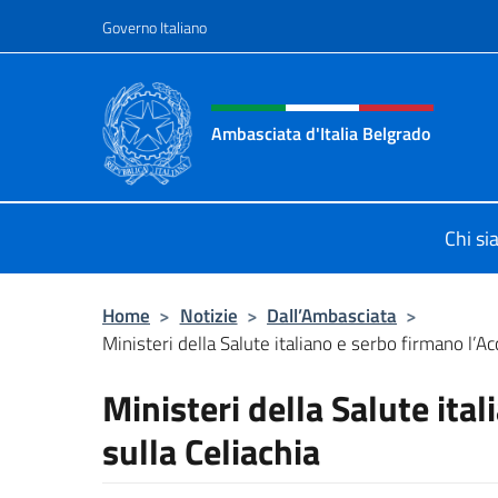
Salta al contenuto
Governo Italiano
Intestazione sito, social 
Ambasciata d'Italia Belgrado
Il sito ufficiale dell'Ambasciata d'It
Chi s
Home
>
Notizie
>
Dall’Ambasciata
>
Ministeri della Salute italiano e serbo firmano l’Ac
Ministeri della Salute ita
sulla Celiachia