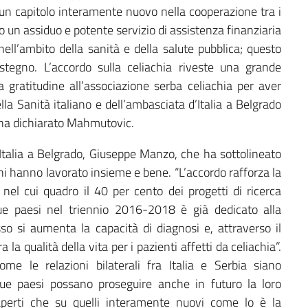
un capitolo interamente nuovo nella cooperazione tra i
do un assiduo e potente servizio di assistenza finanziaria
ell’ambito della sanità e della salute pubblica; questo
egno. L’accordo sulla celiachia riveste una grande
gratitudine all’associazione serba celiachia per aver
ella Sanità italiano e dell’ambasciata d’Italia a Belgrado
”, ha dichiarato Mahmutovic.
’Italia a Belgrado, Giuseppe Manzo, che ha sottolineato
erni hanno lavorato insieme e bene. “L’accordo rafforza la
, nel cui quadro il 40 per cento dei progetti di ricerca
 due paesi nel triennio 2016-2018 è già dedicato alla
so si aumenta la capacità di diagnosi e, attraverso il
a la qualità della vita per i pazienti affetti da celiachia”.
me le relazioni bilaterali fra Italia e Serbia siano
due paesi possano proseguire anche in futuro la loro
 aperti che su quelli interamente nuovi come lo è la