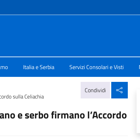
e menù
alia a Belgrado
iamo
Italia e Serbia
Servizi Consolari e Visti
Condi
Condividi
cordo sulla Celiachia
liano e serbo firmano l’Accordo