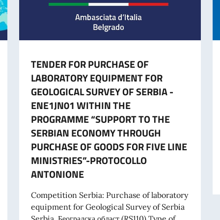
TENDER FOR PURCHASE OF
LABORATORY EQUIPMENT FOR
GEOLOGICAL SURVEY OF SERBIA -
ENE1JN01 WITHIN THE
PROGRAMME “SUPPORT TO THE
SERBIAN ECONOMY THROUGH
PURCHASE OF GOODS FOR FIVE LINE
MINISTRIES”-PROTOCOLLO
ANTONIONE
RIBUTI A PROGETTI PROMOSSI DA ENTI DEL SETTORE PRIVATO
Competition Serbia: Purchase of laboratory
equipment for Geological Survey of Serbia
Serbia, Београдска област (RS110) Type of