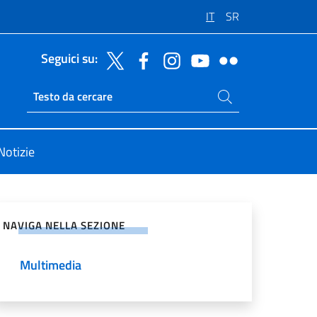
IT
SR
Seguici su:
Cerca nel sito
Ricerca sito live
Notizie
vidi sui Social Network
NAVIGA NELLA SEZIONE
Multimedia