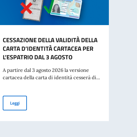
CESSAZIONE DELLA VALIDITÀ DELLA
INFO
CARTA D’IDENTITÀ CARTACEA PER
- IN
L’ESPATRIO DAL 3 AGOSTO
“Si in
inten
A partire dal 3 agosto 2026 la versione
per St
cartacea della carta di identità cesserà di...
Leg
CESSAZIONE DELLA VALIDITÀ DELLA CARTA D’IDENTITÀ CARTAC
Leggi