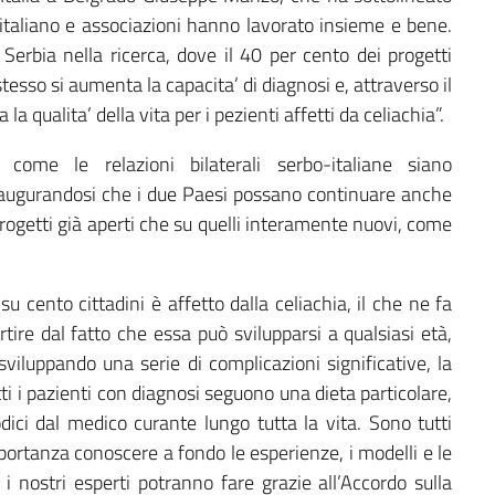
o italiano e associazioni hanno lavorato insieme e bene.
e Serbia nella ricerca, dove il 40 per cento dei progetti
tesso si aumenta la capacita’ di diagnosi e, attraverso il
 la qualita’ della vita per i pezienti affetti da celiachia”.
come le relazioni bilaterali serbo-italiane siano
 augurandosi che i due Paesi possano continuare anche
progetti già aperti che su quelli interamente nuovi, come
u cento cittadini è affetto dalla celiachia, il che ne fa
rtire dal fatto che essa può svilupparsi a qualsiasi età,
viluppando una serie di complicazioni significative, la
tti i pazienti con diagnosi seguono una dieta particolare,
odici dal medico curante lungo tutta la vita. Sono tutti
portanza conoscere a fondo le esperienze, i modelli e le
i nostri esperti potranno fare grazie all’Accordo sulla