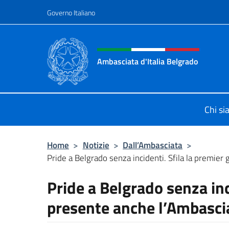
Salta al contenuto
Governo Italiano
Intestazione sito, social 
Ambasciata d'Italia Belgrado
Il sito ufficiale dell'Ambasciata d'It
Chi s
Home
>
Notizie
>
Dall’Ambasciata
>
Pride a Belgrado senza incidenti. Sfila la premier g
Pride a Belgrado senza inc
presente anche l’Ambasc