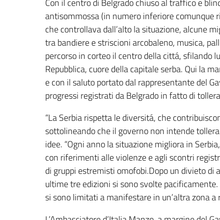
Con il centro di Belgrado chiuso al traffico e bli
antisommossa (in numero inferiore comunque rispe
che controllava dall’alto la situazione, alcune m
tra bandiere e striscioni arcobaleno, musica, pal
percorso in corteo il centro della cittá, sfilando 
Repubblica, cuore della capitale serba. Qui la 
e con il saluto portato dal rappresentante del G
progressi registrati da Belgrado in fatto di toller
“La Serbia rispetta le diversitá, che contribuisco
sottolineando che il governo non intende tollerar
idee. “Ogni anno la situazione migliora in Serbia,
con riferimenti alle violenze e agli scontri regis
di gruppi estremisti omofobi.Dopo un divieto di al
ultime tre edizioni si sono svolte pacificamente. 
si sono limitati a manifestare in un’altra zona a 
L’Ambasciatore d’Italia Manzo, a margine del Gay