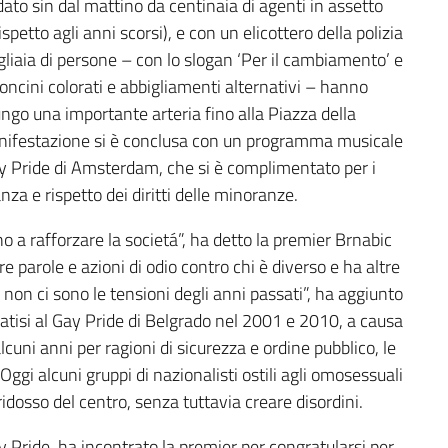
ndato sin dal mattino da centinaia di agenti in assetto
tto agli anni scorsi), e con un elicottero della polizia
igliaia di persone – con lo slogan ‘Per il cambiamento’ e
loncini colorati e abbigliamenti alternativi – hanno
lungo una importante arteria fino alla Piazza della
manifestazione si è conclusa con un programma musicale
ay Pride di Amsterdam, che si è complimentato per i
anza e rispetto dei diritti delle minoranze.
no a rafforzare la societá”, ha detto la premier Brnabic
e parole e azioni di odio contro chi è diverso e ha altre
 non ci sono le tensioni degli anni passati”, ha aggiunto
tratisi al Gay Pride di Belgrado nel 2001 e 2010, a causa
cuni anni per ragioni di sicurezza e ordine pubblico, le
Oggi alcuni gruppi di nazionalisti ostili agli omosessuali
ridosso del centro, senza tuttavia creare disordini.
 Pride, ha incontrato la premier per congratularsi per