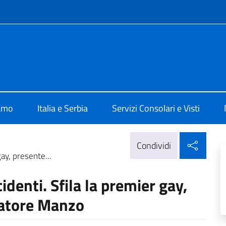
e menù
alia a Belgrado
iamo
Italia e Serbia
Servizi Consolari e Visti
Condi
Condividi
ay, presente...
identi. Sfila la premier gay,
iatore Manzo