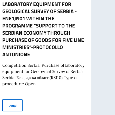
LABORATORY EQUIPMENT FOR
CART
GEOLOGICAL SURVEY OF SERBIA -
L’ES
ENE1JN01 WITHIN THE
A part
PROGRAMME “SUPPORT TO THE
cartac
SERBIAN ECONOMY THROUGH
PURCHASE OF GOODS FOR FIVE LINE
MINISTRIES”-PROTOCOLLO
Leg
ANTONIONE
 PROGETTI PROMOSSI DA ENTI DEL SETTORE PRIVATO
Competition Serbia: Purchase of laboratory
equipment for Geological Survey of Serbia
Serbia, Београдска област (RS110) Type of
procedure: Open...
SIDENTE DEL CONSIGLIO DEI MINISTRI E MINISTRO DEGLI AFFARI ESTE
TENDER FOR PURCHASE OF LABORATORY EQUIPMENT FOR GEO
Leggi