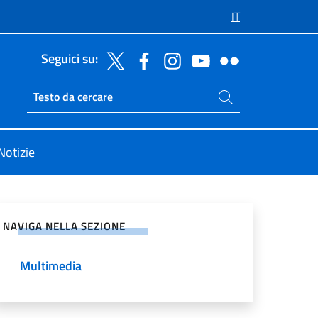
IT
Seguici su:
Cerca nel sito
Ricerca sito live
Notizie
vidi sui Social Network
NAVIGA NELLA SEZIONE
Multimedia