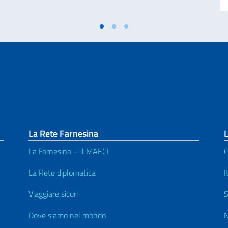
La Rete Farnesina
L
La Farnesina – il MAECI
C
La Rete diplomatica
I
Viaggiare sicuri
S
Dove siamo nel mondo
N