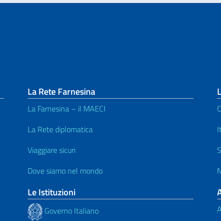
La Rete Farnesina
L
La Farnesina – il MAECI
C
La Rete diplomatica
I
Viaggiare sicuri
S
Dove siamo nel mondo
N
Le Istituzioni
A
Governo Italiano