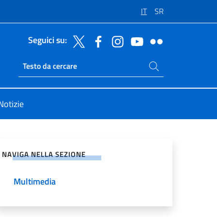
IT
SR
Seguici su:
Cerca nel sito
Ricerca sito live
Notizie
vidi sui Social Network
NAVIGA NELLA SEZIONE
Multimedia