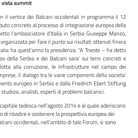
 vista summit
 il vertice dei Balcani occidentali in programma il 12
ibuto concreto al processo di integrazione europea della
 detto l’ambasciatore d’Italia in Serbia Giuseppe Manzo,
ganizzata per fare il punto sui risultati ottenuti finora
’Italia ha quest’anno la presidenza. “A Trieste – ha detto
eo della Serbia e dei Balcani sara’ sui temi concreti e
 lotta alla corruzione, le infrastrutture nel campo dei
mprese, il dialogo tra le varie componenti della societa’
mento europeo in Serbia e dalla Friedrich Ebert Stiftung
studiosi, analisti, esperti di problemi balcanici.
a capitale tedesca nell’agosto 2014 e al quale aderiscono
vo di ribadire e sostenere la prospettiva europea dei
alcani occidentali, nell’ambito di tale Forum, si sono