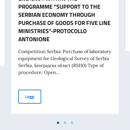
PROGRAMME “SUPPORT TO THE
SERBIAN ECONOMY THROUGH
PURCHASE OF GOODS FOR FIVE LINE
MINISTRIES”-PROTOCOLLO
ANTONIONE
RIBUTI A PROGETTI PROMOSSI DA ENTI DEL SETTORE PRIVATO
Competition Serbia: Purchase of laboratory
equipment for Geological Survey of Serbia
Serbia, Београдска област (RS110) Type of
procedure: Open...
TENDER FOR PURCHASE OF LABORATORY EQUIPMENT 
Leggi