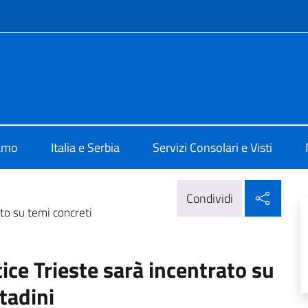
e menù
alia a Belgrado
iamo
Italia e Serbia
Servizi Consolari e Visti
Condi
Condividi
to su temi concreti
ce Trieste sarà incentrato su
ttadini