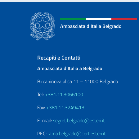
Ambasciata d'Italia Belgrado
Sezione footer
Recapiti e Contatti
Ambasciata d’Italia a Belgrado
Bircaninova ulica 11 – 11000 Belgrado
Tel:
+381.11.3066100
Fax:
+381.11.3249413
E-mail:
segret.belgrado@esteri.it
PEC:
amb.belgrado@cert.esteri.it