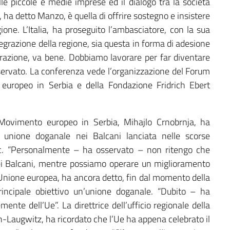
lle piccole e medie imprese ed il dialogo tra la società
i, ha detto Manzo, è quella di offrire sostegno e insistere
one. L’Italia, ha proseguito l’ambasciatore, con la sua
tegrazione della regione, sia questa in forma di adesione
tegrazione, va bene. Dobbiamo lavorare per far diventare
sservato. La conferenza vede l’organizzazione del Forum
 europeo in Serbia e della Fondazione Fridrich Ebert
 Movimento europeo in Serbia, Mihajlo Crnobrnja, ha
di unione doganale nei Balcani lanciata nelle scorse
ic. “Personalmente – ha osservato – non ritengo che
ei Balcani, mentre possiamo operare un miglioramento
L’Unione europea, ha ancora detto, fin dal momento della
ncipale obiettivo un’unione doganale. “Dubito – ha
nte dell’Ue”. La direttrice dell’ufficio regionale della
h-Laugwitz, ha ricordato che l’Ue ha appena celebrato il