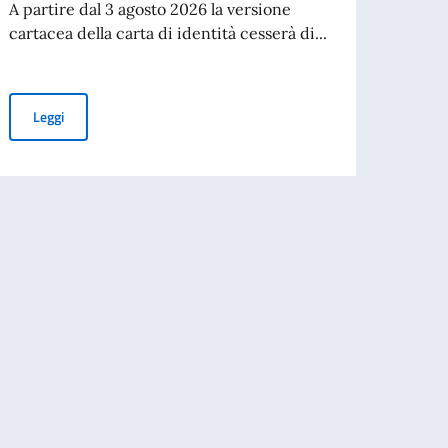
inten
A partire dal 3 agosto 2026 la versione
per St
cartacea della carta di identità cesserà di...
Leg
CESSAZIONE DELLA VALIDITÀ DELLA CARTA D’IDENTITÀ CARTAC
Leggi
FOR GEOLOGICAL SURVEY OF SERBIA -ENE1JN01 WITHIN THE PROGRAM