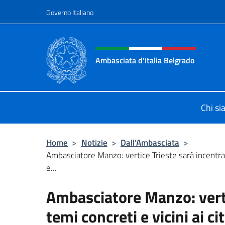
Salta al contenuto
Governo Italiano
Intestazione sito, social 
Ambasciata d'Italia Belgrado
Il sito ufficiale dell'Ambasciata d'It
Chi s
Home
>
Notizie
>
Dall’Ambasciata
>
Ambasciatore Manzo: vertice Trieste sarà incentra
e...
Ambasciatore Manzo: verti
temi concreti e vicini ai ci