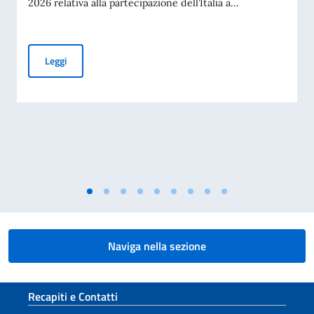
2026 relativa alla partecipazione dell’Italia a...
PUBBLICAZIONE BANDO BALCANI 2026: CONTRIBUTI A PR
Leggi
Naviga nella sezione
Sezione footer
Recapiti e Contatti