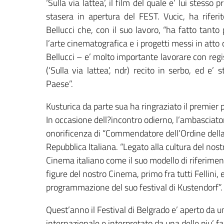
‘Sulla via lattea’, il film del quale e’ lui stesso
stasera in apertura del FEST. Vucic, ha rifer
Bellucci che, con il suo lavoro, “ha fatto tant
l’arte cinematografica e i progetti messi in att
Bellucci – e’ molto importante lavorare con regist
(‘Sulla via lattea’, ndr) recito in serbo, ed e’
Paese”.
Kusturica da parte sua ha ringraziato il premier p
In occasione dell?incontro odierno, l’ambasciat
onorificenza di “Commendatore dell’Ordine della 
Repubblica Italiana. “Legato alla cultura del nost
Cinema italiano come il suo modello di riferiment
figure del nostro Cinema, primo fra tutti Fellini, 
programmazione del suo festival di Kustendorf”.
Quest’anno il Festival di Belgrado e’ aperto da 
internazionale e interpretato da una delle piu’ f