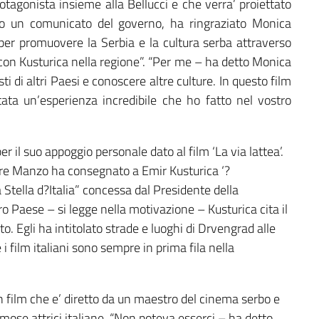
 protagonista insieme alla Bellucci e che verra’ proiettato
ito un comunicato del governo, ha ringraziato Monica
o per promuovere la Serbia e la cultura serba attraverso
o con Kusturica nella regione”. “Per me – ha detto Monica
i di altri Paesi e conoscere altre culture. In questo film
 stata un’esperienza incredibile che ho fatto nel vostro
er il suo appoggio personale dato al film ‘La via lattea’.
ore Manzo ha consegnato a Emir Kusturica ‘?
Stella d?Italia” concessa dal Presidente della
ro Paese – si legge nella motivazione – Kusturica cita il
o. Egli ha intitolato strade e luoghi di Drvengrad alle
e i film italiani sono sempre in prima fila nella
un film che e’ diretto da un maestro del cinema serbo e
amose attrici italiane. “Non poteva esserci – ha detto