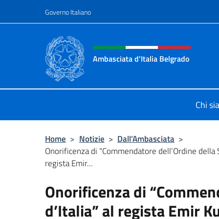
Salta al contenuto
Governo Italiano
Intestazione sito, social 
Ambasciata d'Italia Belgrado
Il sito ufficiale dell'Ambasciata d'It
Chi s
Home
>
Notizie
>
Dall’Ambasciata
>
Onorificenza di “Commendatore dell’Ordine della Ste
regista Emir...
Onorificenza di “Commenda
d’Italia” al regista Emir K