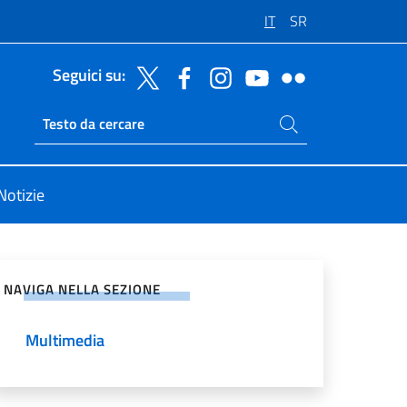
IT
SR
Seguici su:
Cerca nel sito
Ricerca sito live
Notizie
vidi sui Social Network
NAVIGA NELLA SEZIONE
Multimedia