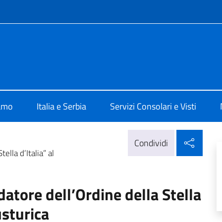
e menù
alia a Belgrado
iamo
Italia e Serbia
Servizi Consolari e Visti
Condi
Condividi
lla d’Italia” al
tore dell’Ordine della Stella
usturica