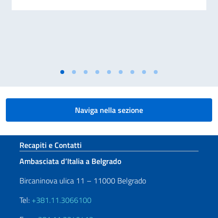
Naviga nella sezione
Sezione footer
Recapiti e Contatti
Ambasciata d’Italia a Belgrado
Bircaninova ulica 11 – 11000 Belgrado
Tel:
+381.11.3066100