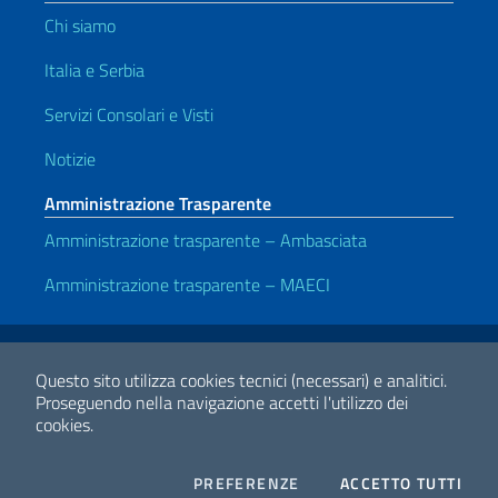
Chi siamo
Italia e Serbia
Servizi Consolari e Visti
Notizie
Amministrazione Trasparente
Amministrazione trasparente – Ambasciata
Amministrazione trasparente – MAECI
Link Utili
Note legali
Privacy e cookie policy
Dichiarazione di accessibilità
Questo sito utilizza cookies tecnici (necessari) e analitici.
Proseguendo nella navigazione accetti l'utilizzo dei
cookies.
2026 Copyright Ministero degli Affari Esteri e della Cooperazione
Internazionale
COOKIES
I CO
PREFERENZE
ACCETTO TUTTI