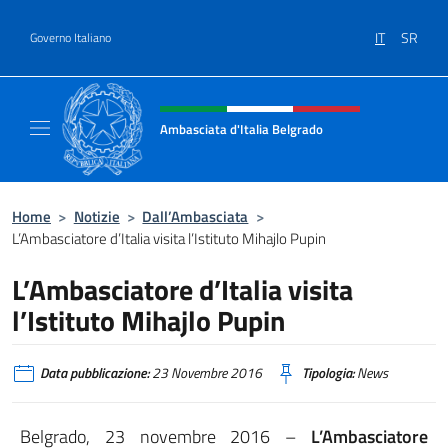
Salta al contenuto
IT
SR
Governo Italiano
Intestazione sito, social e menù
Ambasciata d'Italia Belgrado
Il sito ufficiale dell'Ambasciata d'Italia a Be
Home
>
Notizie
>
Dall’Ambasciata
>
L’Ambasciatore d’Italia visita l’Istituto Mihajlo Pupin
L’Ambasciatore d’Italia visita
l’Istituto Mihajlo Pupin
Data pubblicazione:
23 Novembre 2016
Tipologia:
News
Belgrado, 23 novembre 2016 –
L’Ambasciatore