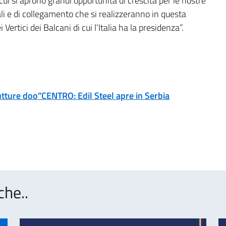
cui si aprono grandi opportunità di crescita per le nostre
ali e di collegamento che si realizzeranno in questa
ertici dei Balcani di cui l’Italia ha la presidenza”.
utture doo”CENTRO: Edil Steel apre in Serbia
che..