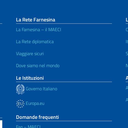
La Rete Farnesina
L
La Farnesina – il MAECI
C
La Rete diplomatica
I
Viaggiare sicuri
S
Dove siamo nel mondo
N
Le Istituzioni
A
Governo Italiano
A
Europa.eu
Domande frequenti
Faq – MAECI