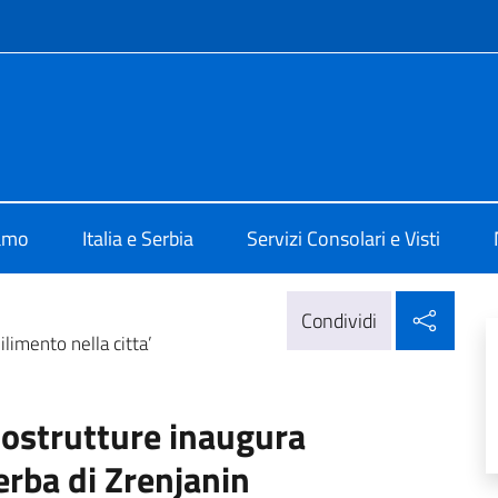
e menù
alia a Belgrado
iamo
Italia e Serbia
Servizi Consolari e Visti
Condi
Condividi
ilimento nella citta’
cnostrutture inaugura
serba di Zrenjanin