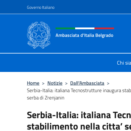
Salta al contenuto
Governo Italiano
Intestazione sito, social 
Ambasciata d'Italia Belgrado
Il sito ufficiale dell'Ambasciata d'It
Chi s
Home
>
Notizie
>
Dall’Ambasciata
>
Serbia-Italia: italiana Tecnostrutture inaugura stab
serba di Zrenjanin
Serbia-Italia: italiana Te
stabilimento nella citta’ 