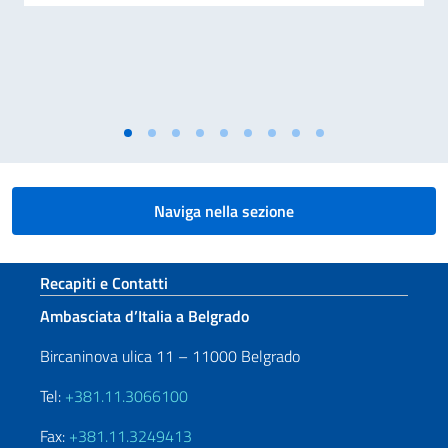
Naviga nella sezione
Sezione footer
Recapiti e Contatti
Ambasciata d’Italia a Belgrado
Bircaninova ulica 11 – 11000 Belgrado
Tel:
+381.11.3066100
Fax:
+381.11.3249413