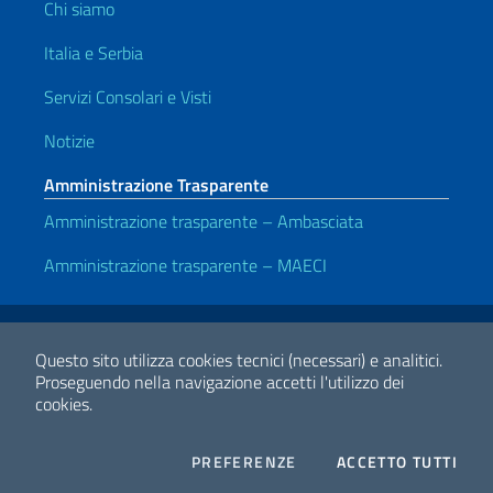
Chi siamo
Italia e Serbia
Servizi Consolari e Visti
Notizie
Amministrazione Trasparente
Amministrazione trasparente – Ambasciata
Amministrazione trasparente – MAECI
Link Utili
Note legali
Privacy e cookie policy
Dichiarazione di accessibilità
Questo sito utilizza cookies tecnici (necessari) e analitici.
Proseguendo nella navigazione accetti l'utilizzo dei
cookies.
2026 Copyright Ministero degli Affari Esteri e della Cooperazione
Internazionale
COOKIES
I CO
PREFERENZE
ACCETTO TUTTI
Facebook
Twitter
Whatsapp