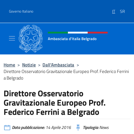
Salta al contenuto
IT
SR
Governo Italiano
Intestazione sito, social e menù
Ambasciata d'Italia Belgrado
Il sito ufficiale dell'Ambasciata d'Italia a Be
Home
>
Notizie
>
Dall’Ambasciata
>
Direttore Osservatorio Gravitazionale Europeo Prof. Federico Ferrini
a Belgrado
Direttore Osservatorio
Gravitazionale Europeo Prof.
Federico Ferrini a Belgrado
Data pubblicazione:
14 Aprile 2016
Tipologia:
News