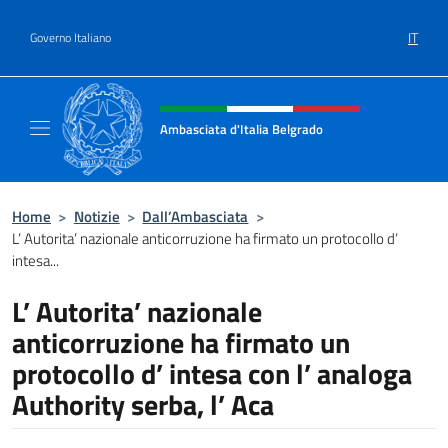
Salta al contenuto
IT
Governo Italiano
Intestazione sito, social e menù
Ambasciata d'Italia Belgrado
Il sito ufficiale dell'Ambasciata d'Italia a Be
Home
>
Notizie
>
Dall’Ambasciata
>
L’ Autorita’ nazionale anticorruzione ha firmato un protocollo d’
intesa...
L’ Autorita’ nazionale
anticorruzione ha firmato un
protocollo d’ intesa con l’ analoga
Authority serba, l’ Aca