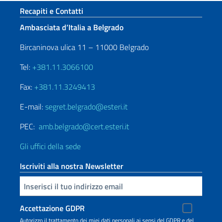
Sezione footer
Recapiti e Contatti
Ambasciata d’Italia a Belgrado
Bircaninova ulica 11 – 11000 Belgrado
Tel:
+381.11.3066100
Fax:
+381.11.3249413
E-mail:
segret.belgrado@esteri.it
PEC:
amb.belgrado@cert.esteri.it
Gli uffici della sede
Iscriviti alla nostra Newsletter
Inserisci la tua email
Accettazione GDPR
Autorizzo il trattamento dei miei dati personali ai sensi del GDPR e del