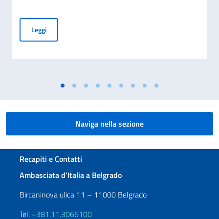
COMMEMORAZIONE DEL 70. ANNIVERSARIO DEL DISASTRO 
Leggi
Naviga nella sezione
Sezione footer
Recapiti e Contatti
Ambasciata d’Italia a Belgrado
Bircaninova ulica 11 – 11000 Belgrado
Tel:
+381.11.3066100