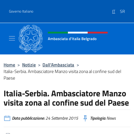
Salta al contenuto
IT
SR
Governo Italiano
Intestazione sito, social e menù
Ambasciata d'Italia Belgrado
Il sito ufficiale dell'Ambasciata d'Italia a Be
Home
>
Notizie
>
Dall’Ambasciata
>
Italia-Serbia. Ambasciatore Manzo visita zona al confine sud del
Paese
Italia-Serbia. Ambasciatore Manzo
visita zona al confine sud del Paese
Data pubblicazione:
24 Settembre 2015
Tipologia:
News