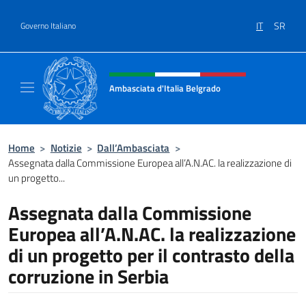
Salta al contenuto
IT
SR
Governo Italiano
Intestazione sito, social e menù
Ambasciata d'Italia Belgrado
Il sito ufficiale dell'Ambasciata d'Italia a Be
Home
>
Notizie
>
Dall’Ambasciata
>
Assegnata dalla Commissione Europea all’A.N.AC. la realizzazione di
un progetto...
Assegnata dalla Commissione
Europea all’A.N.AC. la realizzazione
di un progetto per il contrasto della
corruzione in Serbia