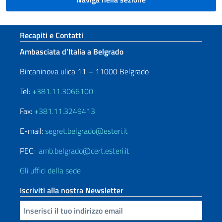
Sezione footer
Recapiti e Contatti
Ambasciata d’Italia a Belgrado
Bircaninova ulica 11 – 11000 Belgrado
Tel:
+381.11.3066100
Fax:
+381.11.3249413
E-mail:
segret.belgrado@esteri.it
PEC:
amb.belgrado@cert.esteri.it
Gli uffici della sede
Iscriviti alla nostra Newsletter
Inserisci la tua email