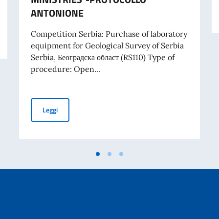
ANTONIONE
RIBUTI A PROGETTI PROMOSSI DA ENTI DEL SETTORE PRIVATO
Competition Serbia: Purchase of laboratory
equipment for Geological Survey of Serbia
Serbia, Београдска област (RS110) Type of
procedure: Open...
TENDER FOR PURCHASE OF LABORATORY EQUIPMENT 
Leggi