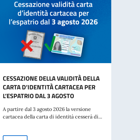
CESSAZIONE DELLA VALIDITÀ DELLA
INFO
CARTA D’IDENTITÀ CARTACEA PER
- IN
L’ESPATRIO DAL 3 AGOSTO
“Si in
inten
A partire dal 3 agosto 2026 la versione
per St
cartacea della carta di identità cesserà di...