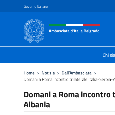
Salta al contenuto
Governo Italiano
Intestazione sito, social 
Ambasciata d'Italia Belgrado
Il sito ufficiale dell'Ambasciata d'It
Chi s
Home
>
Notizie
>
Dall’Ambasciata
>
Domani a Roma incontro trilaterale Italia-Serbia-
Domani a Roma incontro tr
Albania