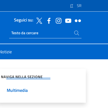
IT
SR
Seguici su:
Cerca nel sito
Ricerca sito live
Notizie
vidi sui Social Network
NAVIGA NELLA SEZIONE
Multimedia