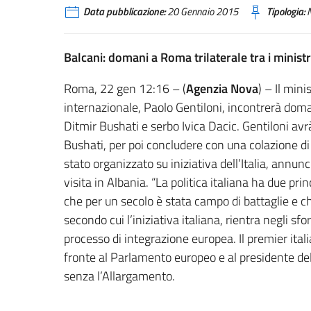
Data pubblicazione:
20 Gennaio 2015
Tipologia:
N
Balcani: domani a Roma trilaterale tra i ministri
Roma, 22 gen 12:16 – (
Agenzia Nova
) – Il mini
internazionale, Paolo Gentiloni, incontrerà doma
Ditmir Bushati e serbo Ivica Dacic. Gentiloni avrà
Bushati, per poi concludere con una colazione di 
stato organizzato su iniziativa dell’Italia, annu
visita in Albania. “La politica italiana ha due prin
che per un secolo è stata campo di battaglie e ch
secondo cui l’iniziativa italiana, rientra negli s
processo di integrazione europea. Il premier ital
fronte al Parlamento europeo e al presidente d
senza l’Allargamento.