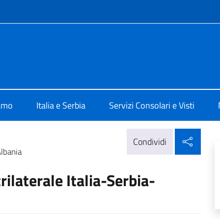
e menù
alia a Belgrado
iamo
Italia e Serbia
Servizi Consolari e Visti
Condi
Condividi
Albania
ilaterale Italia-Serbia-