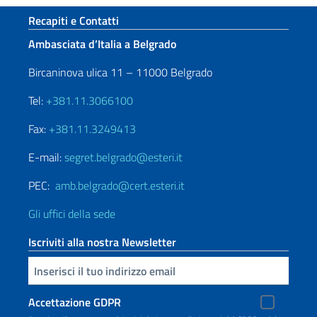
Sezione footer
Recapiti e Contatti
Ambasciata d’Italia a Belgrado
Bircaninova ulica 11 – 11000 Belgrado
Tel:
+381.11.3066100
Fax:
+381.11.3249413
E-mail:
segret.belgrado@esteri.it
PEC:
amb.belgrado@cert.esteri.it
Gli uffici della sede
Iscriviti alla nostra Newsletter
Inserisci la tua email
Accettazione GDPR