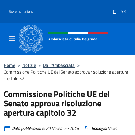
Salta al contenuto
IT
SR
Governo Italiano
Intestazione sito, social e menù
Ambasciata d'Italia Belgrado
Il sito ufficiale dell'Ambasciata d'Italia a Be
Home
>
Notizie
>
Dall’Ambasciata
>
Commissione Politiche UE del Senato approva risoluzione apertura
capitolo 32
Commissione Politiche UE del
Senato approva risoluzione
apertura capitolo 32
Data pubblicazione:
20 Novembre 2014
Tipologia:
News