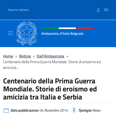
Salta al contenuto
IT
SR
Governo Italiano
Intestazione sito, social e menù
Ambasciata d'Italia Belgrado
Il sito ufficiale dell'Ambasciata d'Italia a Be
Home
>
Notizie
>
Dall’Ambasciata
>
Centenario della Prima Guerra Mondiale. Storie di eroismo ed
amicizia...
Centenario della Prima Guerra
Mondiale. Storie di eroismo ed
amicizia tra Italia e Serbia
Data pubblicazione:
04 Novembre 2014
Tipologia:
News