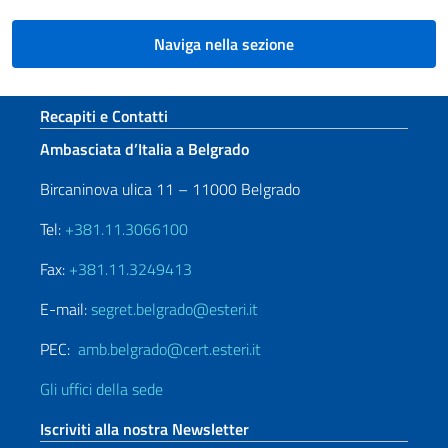
Naviga nella sezione
Sezione footer
Recapiti e Contatti
Ambasciata d’Italia a Belgrado
Bircaninova ulica 11 – 11000 Belgrado
Tel:
+381.11.3066100
Fax:
+381.11.3249413
E-mail:
segret.belgrado@esteri.it
PEC:
amb.belgrado@cert.esteri.it
Gli uffici della sede
Iscriviti alla nostra Newsletter