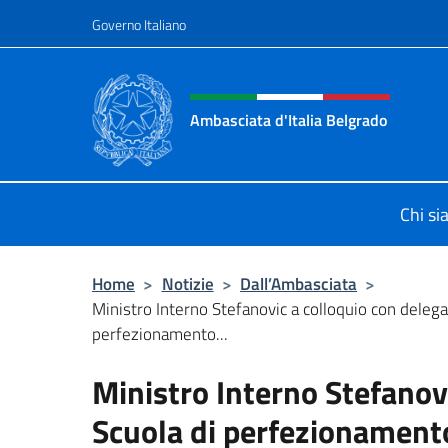
Salta al contenuto
Governo Italiano
Intestazione sito, social 
Ambasciata d'Italia Belgrado
Il sito ufficiale dell'Ambasciata d'It
Chi s
Home
>
Notizie
>
Dall’Ambasciata
>
Ministro Interno Stefanovic a colloquio con delega
perfezionamento...
Ministro Interno Stefanov
Scuola di perfezionamento