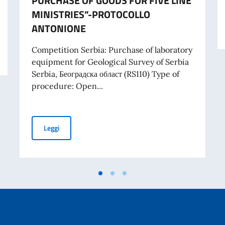
PURCHASE OF GOODS FOR FIVE LINE
MINISTRIES”-PROTOCOLLO
ANTONIONE
RIBUTI A PROGETTI PROMOSSI DA ENTI DEL SETTORE PRIVATO
Competition Serbia: Purchase of laboratory
equipment for Geological Survey of Serbia
Serbia, Београдска област (RS110) Type of
procedure: Open...
TENDER FOR PURCHASE OF LABORATORY EQUIPMENT 
Leggi