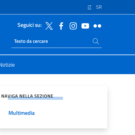
IT
SR
Seguici su:
Cerca nel sito
Ricerca sito live
Notizie
vidi sui Social Network
NAVIGA NELLA SEZIONE
Multimedia