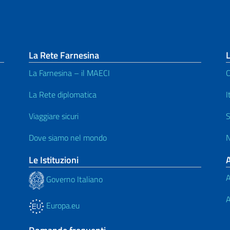
La Rete Farnesina
L
La Farnesina – il MAECI
C
La Rete diplomatica
I
Viaggiare sicuri
S
Dove siamo nel mondo
N
Le Istituzioni
A
Governo Italiano
A
Europa.eu