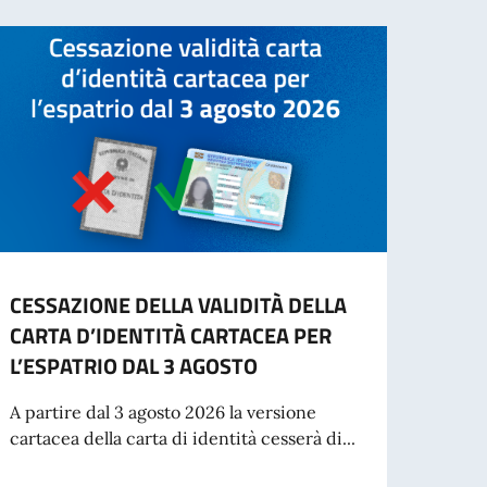
CESSAZIONE DELLA VALIDITÀ DELLA
INFO
CARTA D’IDENTITÀ CARTACEA PER
- IN
L’ESPATRIO DAL 3 AGOSTO
“Si in
inten
A partire dal 3 agosto 2026 la versione
per St
cartacea della carta di identità cesserà di...