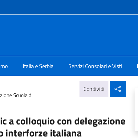
e menù
alia a Belgrado
iamo
Italia e Serbia
Servizi Consolari e Visti
Condi
Condividi
zione Scuola di
ic a colloquio con delegazione
 interforze italiana