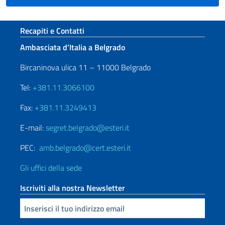
Sezione footer
Recapiti e Contatti
Ambasciata d’Italia a Belgrado
Bircaninova ulica 11 – 11000 Belgrado
Tel:
+381.11.3066100
Fax:
+381.11.3249413
E-mail:
segret.belgrado@esteri.it
PEC:
amb.belgrado@cert.esteri.it
Gli uffici della sede
Iscriviti alla nostra Newsletter
Inserisci la tua email