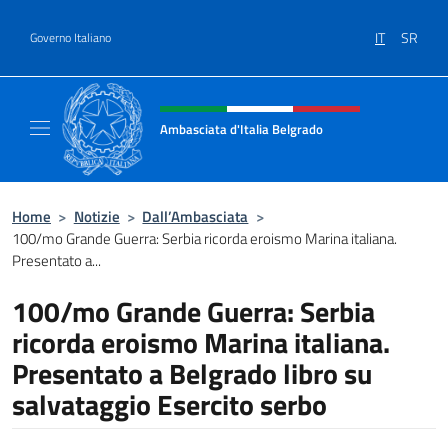
Salta al contenuto
IT
SR
Governo Italiano
Intestazione sito, social e menù
Ambasciata d'Italia Belgrado
Il sito ufficiale dell'Ambasciata d'Italia a Be
Home
>
Notizie
>
Dall’Ambasciata
>
100/mo Grande Guerra: Serbia ricorda eroismo Marina italiana.
Presentato a...
100/mo Grande Guerra: Serbia
ricorda eroismo Marina italiana.
Presentato a Belgrado libro su
salvataggio Esercito serbo