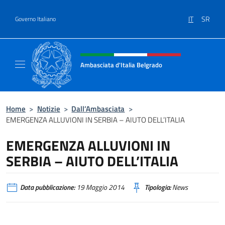
Salta al contenuto
IT
SR
Governo Italiano
Intestazione sito, social e menù
Ambasciata d'Italia Belgrado
Il sito ufficiale dell'Ambasciata d'Italia a Be
Home
>
Notizie
>
Dall’Ambasciata
>
EMERGENZA ALLUVIONI IN SERBIA – AIUTO DELL’ITALIA
EMERGENZA ALLUVIONI IN
SERBIA – AIUTO DELL’ITALIA
Data pubblicazione:
19 Maggio 2014
Tipologia:
News