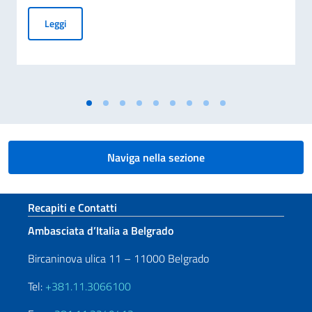
COMMEMORAZIONE DEL 70. ANNIVERSARIO DEL DISASTRO 
Leggi
Naviga nella sezione
Sezione footer
Recapiti e Contatti
Ambasciata d’Italia a Belgrado
Bircaninova ulica 11 – 11000 Belgrado
Tel:
+381.11.3066100