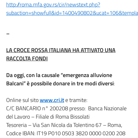
http://roma.mfa.gov.rs/cir/newstext.php?
subaction=showfull&id=1400490802&ucat=106&templat
–
LA CROCE ROSSA ITALIANA HA ATTIVATO UNA
RACCOLTA FONDI
Da oggi, con la causale “emergenza alluvione
Balcani” è possibile donare in tre modi diversi
:
Online sul sito
www.cri.it
e tramite:
C/C BANCARIO n° 200208 presso: Banca Nazionale
del Lavoro – Filiale di Roma Bissolati
Tesoreria – Via San Nicola da Tolentino 67 – Roma,
Codice IBAN: IT19 P010 0503 3820 0000 0200 208