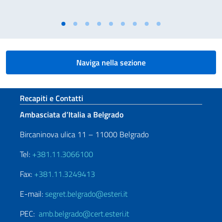
Naviga nella sezione
Sezione footer
Recapiti e Contatti
Ambasciata d’Italia a Belgrado
Bircaninova ulica 11 – 11000 Belgrado
Tel:
+381.11.3066100
Fax:
+381.11.3249413
E-mail:
segret.belgrado@esteri.it
PEC:
amb.belgrado@cert.esteri.it