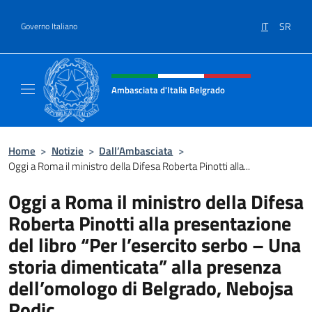
Salta al contenuto
IT
SR
Governo Italiano
Intestazione sito, social e menù
Ambasciata d'Italia Belgrado
Il sito ufficiale dell'Ambasciata d'Italia a Be
Home
>
Notizie
>
Dall’Ambasciata
>
Oggi a Roma il ministro della Difesa Roberta Pinotti alla...
Oggi a Roma il ministro della Difesa
Roberta Pinotti alla presentazione
del libro “Per l’esercito serbo – Una
storia dimenticata” alla presenza
dell’omologo di Belgrado, Nebojsa
Rodic