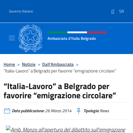
Salta al contenuto
IT
SR
Governo Italiano
Intestazione sito, social e menù
Ambasciata d'Italia Belgrado
Il sito ufficiale dell'Ambasciata d'Italia a Be
Home
>
Notizie
>
Dall’Ambasciata
>
“Italia-Lavoro” a Belgrado per favorire “emigrazione circolare”
“Italia-Lavoro” a Belgrado per
favorire “emigrazione circolare”
Data pubblicazione:
26 Marzo 2014
Tipologia:
News