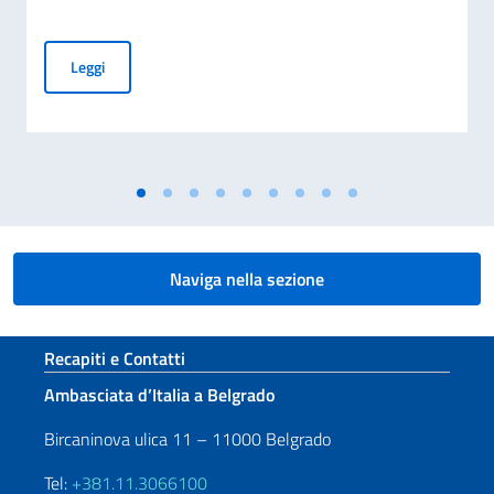
COMMEMORAZIONE DEL 70. ANNIVERSARIO DEL DISASTRO 
Leggi
Naviga nella sezione
Sezione footer
Recapiti e Contatti
Ambasciata d’Italia a Belgrado
Bircaninova ulica 11 – 11000 Belgrado
Tel:
+381.11.3066100