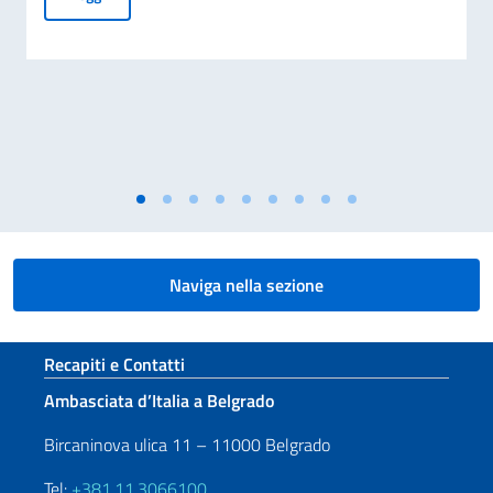
Naviga nella sezione
Sezione footer
Recapiti e Contatti
Ambasciata d’Italia a Belgrado
Bircaninova ulica 11 – 11000 Belgrado
Tel:
+381.11.3066100