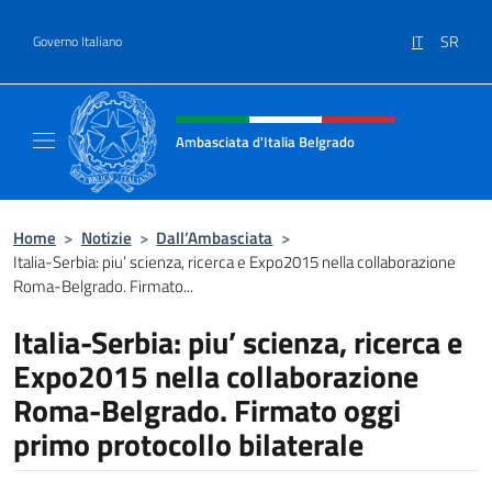
Salta al contenuto
IT
SR
Governo Italiano
Intestazione sito, social e menù
Ambasciata d'Italia Belgrado
Il sito ufficiale dell'Ambasciata d'Italia a Be
Home
>
Notizie
>
Dall’Ambasciata
>
Italia-Serbia: piu’ scienza, ricerca e Expo2015 nella collaborazione
Roma-Belgrado. Firmato...
Italia-Serbia: piu’ scienza, ricerca e
Expo2015 nella collaborazione
Roma-Belgrado. Firmato oggi
primo protocollo bilaterale