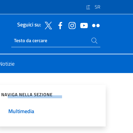
IT
SR
Seguici su:
Cerca nel sito
Ricerca sito live
Notizie
vidi sui Social Network
NAVIGA NELLA SEZIONE
Multimedia