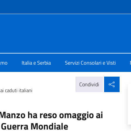
e menù
alia a Belgrado
iamo
Italia e Serbia
Servizi Consolari e Visti
Condi
Condividi
 caduti italiani
Manzo ha reso omaggio ai
ma Guerra Mondiale