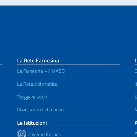
La Rete Farnesina
L
La Farnesina – il MAECI
C
La Rete diplomatica
I
Viaggiare sicuri
S
Dove siamo nel mondo
N
Le Istituzioni
A
Governo Italiano