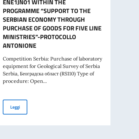
ENE1JN01 WITHIN THE
A part
PROGRAMME “SUPPORT TO THE
cartac
SERBIAN ECONOMY THROUGH
PURCHASE OF GOODS FOR FIVE LINE
MINISTRIES”-PROTOCOLLO
Leg
ANTONIONE
 PROGETTI PROMOSSI DA ENTI DEL SETTORE PRIVATO
Competition Serbia: Purchase of laboratory
equipment for Geological Survey of Serbia
Serbia, Београдска област (RS110) Type of
procedure: Open...
SIDENTE DEL CONSIGLIO DEI MINISTRI E MINISTRO DEGLI AFFARI ESTE
TENDER FOR PURCHASE OF LABORATORY EQUIPMENT FOR GEO
Leggi