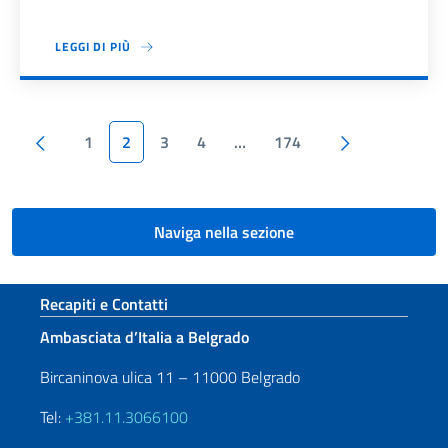
LEGGI DI PIÙ
Paginazione
Pagina precedente
Pagina succ
1
2
3
4
…
174
Naviga nella sezione
Sezione footer
Recapiti e Contatti
Ambasciata d’Italia a Belgrado
Bircaninova ulica 11 – 11000 Belgrado
Tel:
+381.11.3066100