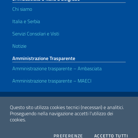
Chi siamo
Italia e Serbia
Servizi Consolari e Visti
Notizie
Amministrazione Trasparente
Amministrazione trasparente – Ambasciata
Amministrazione trasparente – MAECI
Link Utili
Note legali
Privacy e cookie policy
Dichiarazione di accessibilità
Questo sito utilizza cookies tecnici (necessari) e analitici.
Proseguendo nella navigazione accetti l'utilizzo dei
cookies.
2026 Copyright Ministero degli Affari Esteri e della Cooperazione
Internazionale
COOKIES
I CO
PREFERENZE
ACCETTO TUTTI