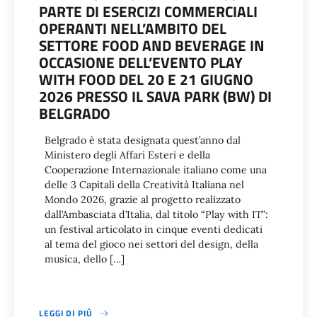
PARTE DI ESERCIZI COMMERCIALI
OPERANTI NELL’AMBITO DEL
SETTORE FOOD AND BEVERAGE IN
OCCASIONE DELL’EVENTO PLAY
WITH FOOD DEL 20 E 21 GIUGNO
2026 PRESSO IL SAVA PARK (BW) DI
BELGRADO
Belgrado è stata designata quest’anno dal
Ministero degli Affari Esteri e della
Cooperazione Internazionale italiano come una
delle 3 Capitali della Creatività Italiana nel
Mondo 2026, grazie al progetto realizzato
dall’Ambasciata d’Italia, dal titolo “Play with IT”:
un festival articolato in cinque eventi dedicati
al tema del gioco nei settori del design, della
musica, dello […]
LEGGI DI PIÙ