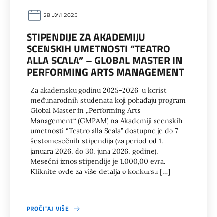
28 ЈУЛ 2025
STIPENDIJE ZA AKADEMIJU
SCENSKIH UMETNOSTI “TEATRO
ALLA SCALA” – GLOBAL MASTER IN
PERFORMING ARTS MANAGEMENT
Za akademsku godinu 2025-2026, u korist
međunarodnih studenata koji pohađaju program
Global Master in „Performing Arts
Management“ (GMPAM) na Akademiji scenskih
umetnosti “Teatro alla Scala” dostupno je do 7
šestomesečnih stipendija (za period od 1.
januara 2026. do 30. juna 2026. godine).
Mesečni iznos stipendije je 1.000,00 evra.
Kliknite ovde za više detalja o konkursu […]
PROČITAJ VIŠE