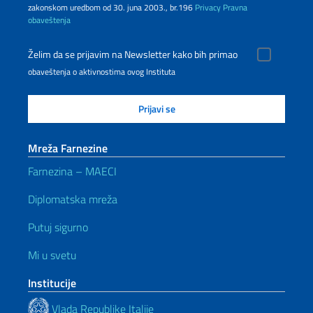
zakonskom uredbom od 30. juna 2003., br.196
Privacy
Pravna
obaveštenja
Želim da se prijavim na Newsletter kako bih primao
obaveštenja o aktivnostima ovog Instituta
Mreža Farnezine
Farnezina – MAECI
Diplomatska mreža
Putuj sigurno
Mi u svetu
Institucije
Vlada Republike Italije