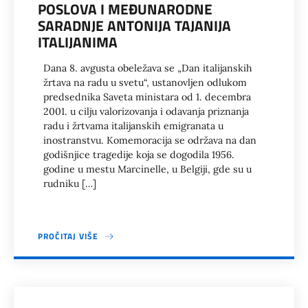
POSLOVA I MEĐUNARODNE
SARADNJE ANTONIJA TAJANIJA
ITALIJANIMA
Dana 8. avgusta obeležava se „Dan italijanskih
žrtava na radu u svetu“, ustanovljen odlukom
predsednika Saveta ministara od 1. decembra
2001. u cilju valorizovanja i odavanja priznanja
radu i žrtvama italijanskih emigranata u
inostranstvu. Komemoracija se održava na dan
godišnjice tragedije koja se dogodila 1956.
godine u mestu Marcinelle, u Belgiji, gde su u
rudniku […]
PROČITAJ VIŠE