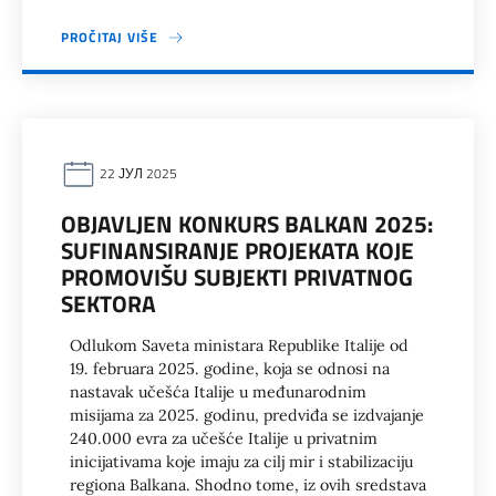
PROČITAJ VIŠE
22 ЈУЛ 2025
OBJAVLJEN KONKURS BALKAN 2025:
SUFINANSIRANJE PROJEKATA KOJE
PROMOVIŠU SUBJEKTI PRIVATNOG
SEKTORA
Odlukom Saveta ministara Republike Italije od
19. februara 2025. godine, koja se odnosi na
nastavak učešća Italije u međunarodnim
misijama za 2025. godinu, predviđa se izdvajanje
240.000 evra za učešće Italije u privatnim
inicijativama koje imaju za cilj mir i stabilizaciju
regiona Balkana. Shodno tome, iz ovih sredstava