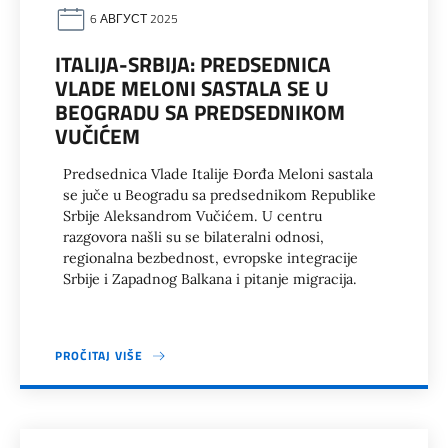
6 АВГУСТ 2025
ITALIJA-SRBIJA: PREDSEDNICA
VLADE MELONI SASTALA SE U
BEOGRADU SA PREDSEDNIKOM
VUČIĆEM
Predsednica Vlade Italije Đorđa Meloni sastala
se juče u Beogradu sa predsednikom Republike
Srbije Aleksandrom Vučićem. U centru
razgovora našli su se bilateralni odnosi,
regionalna bezbednost, evropske integracije
Srbije i Zapadnog Balkana i pitanje migracija.
PROČITAJ VIŠE