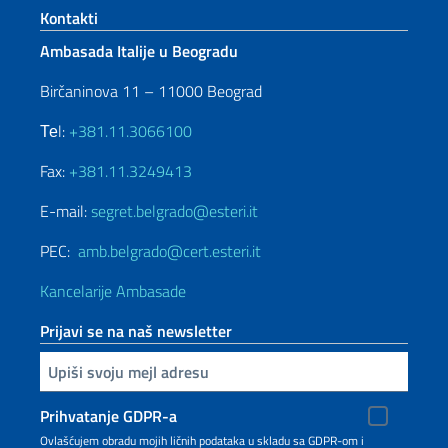
Footer section
Kontakti
Ambasada Italije u Beogradu
Birčaninova 11 – 11000 Beograd
Теl:
+381.11.3066100
Fax:
+381.11.3249413
E-mail:
segret.belgrado@esteri.it
PEC:
amb.belgrado@cert.esteri.it
Kancelarije Ambasade
Prijavi se na naš newsletter
Upiši vaš imejl
Prihvatanje GDPR-a
Ovlašćujem obradu mojih ličnih podataka u skladu sa GDPR-om i