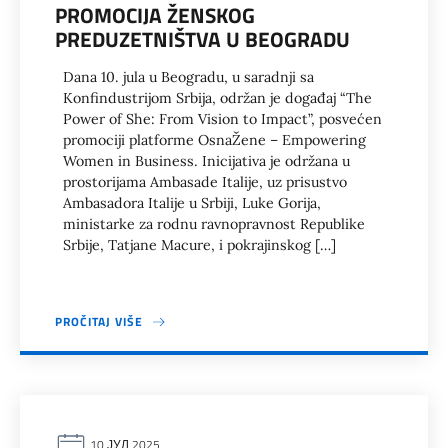
PROMOCIJA ŽENSKOG
PREDUZETNIŠTVA U BEOGRADU
Dana 10. jula u Beogradu, u saradnji sa
Konfindustrijom Srbija, održan je događaj “The
Power of She: From Vision to Impact”, posvećen
promociji platforme OsnaŽene – Empowering
Women in Business. Inicijativa je održana u
prostorijama Ambasade Italije, uz prisustvo
Ambasadora Italije u Srbiji, Luke Gorija,
ministarke za rodnu ravnopravnost Republike
Srbije, Tatjane Macure, i pokrajinskog […]
PROČITAJ VIŠE
10 ЈУЛ 2025