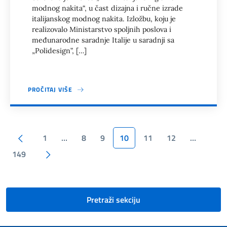
modnog nakita“, u čast dizajna i ručne izrade
italijanskog modnog nakita. Izložbu, koju je
realizovalo Ministarstvo spoljnih poslova i
međunarodne saradnje Italije u saradnji sa
„Polidesign”, […]
PROČITAJ VIŠE
Stranične memorije
Prethodna stranica
1
…
8
9
10
11
12
…
Sledeća stranica
149
Pretraži sekciju