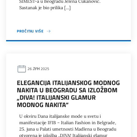
SIMEST-a u Beogradu Jelena Čukanović.
Sastanak je bio prilika […]
PROČITAJ VIŠE
26 ЈУН 2025
ELEGANCIJA ITALIJANSKOG MODNOG
NAKITA U BEOGRADU SA IZLOŽBOM
„DIVA! ITALIJANSKI GLAMUR
MODNOG NAKITA“
U okviru Dana italijanske mode u svetu i
manifestacije IFIB – Italian Fashion in Belgrade,
25. juna u Palati umetnosti Madlena u Beogradu
otvorena je izložba „DIVA! Italijanski glamur