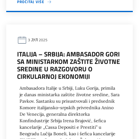
PROČITAJ VIŠE
3 ЈУЛ 2025
ITALIJA – SRBIJA: AMBASADOR GORI
SA MINISTARKOM ZAŠTITE ŽIVOTNE
SREDINE U RAZGOVORU O
CIRKULARNOJ EKONOMIJI
Ambasadora Italije u Srbiji, Luku Gorija, primila
je danas ministarka zaštite životne sredine, Sara
Pavkov. Sastanku su prisustvovali i predsednik
Komore italijansko-srpskih privrednika Anino
De Venecija, generalna direktorka
Konfindustrije Srbija Irena Brajović, šefica
kancelarije „Cassa Depositi e Prestiti” u
Beogradu Lučija Boneli, kao i šefica kancelarije