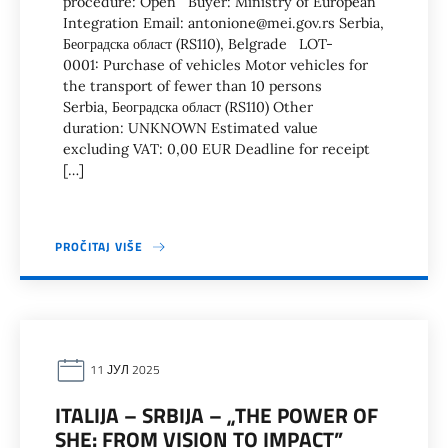
procedure: Open Buyer: Ministry of European
Integration Email: antonione@mei.gov.rs Serbia,
Београдска област (RS110), Belgrade LOT-
0001: Purchase of vehicles Motor vehicles for
the transport of fewer than 10 persons
Serbia, Београдска област (RS110) Other
duration: UNKNOWN Estimated value
excluding VAT: 0,00 EUR Deadline for receipt
[…]
PROČITAJ VIŠE
11 ЈУЛ 2025
ITALIJA – SRBIJA – „THE POWER OF
SHE: FROM VISION TO IMPACT”